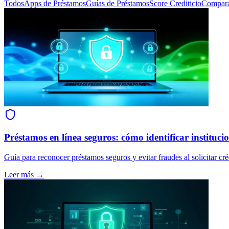
Todos
Apps de Préstamos
Guías de Préstamos
Score Crediticio
Compara
Préstamos en línea seguros: cómo identificar institucio
Guía para reconocer préstamos seguros y evitar fraudes al solicitar cré
Leer más →