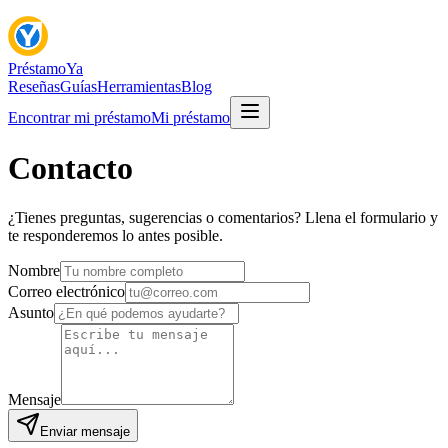
Préstamo
Ya
Reseñas
Guías
Herramientas
Blog
Encontrar mi préstamo
Mi préstamo
Contacto
¿Tienes preguntas, sugerencias o comentarios? Llena el formulario y
te responderemos lo antes posible.
Nombre
Correo electrónico
Asunto
Mensaje
Enviar mensaje