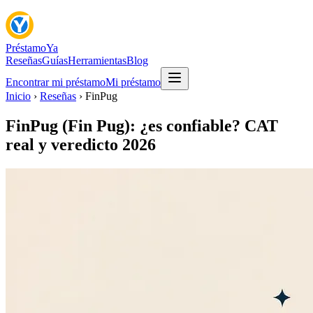
Préstamo
Ya
Reseñas
Guías
Herramientas
Blog
Encontrar mi préstamo
Mi préstamo
Inicio
›
Reseñas
›
FinPug
FinPug (Fin Pug): ¿es confiable? CAT
real y veredicto 2026