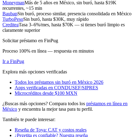
Moneyman
Más de 5 años en México, sin buró, hasta $19K
recurrentes, ~15 min
Baubap
Sin buró, proceso similar, presencia consolidada en México
TurboPeso
Sin buró, hasta $30K, muy rápido
Creditea
Tasa 3–6%/mes, hasta $70K — si tienes buró limpio es
claramente superior
Solicitar préstamo en FinPug
Proceso 100% en línea — respuesta en minutos
Ir a
FinPug
Explora más opciones verificadas
Todos los préstamos sin buró en México 2026
Apps verificadas en CONDUSEF/SIPRES
Microcréditos desde $100 MXN
¿Buscas más opciones? Compara todos los
préstamos en línea en
México
y encuentra la mejor tasa para tu perfil.
También te puede interesar:
Reseña de Toya: CAT y costos reales
¿Pezetita es confiable? Nuestra reseña