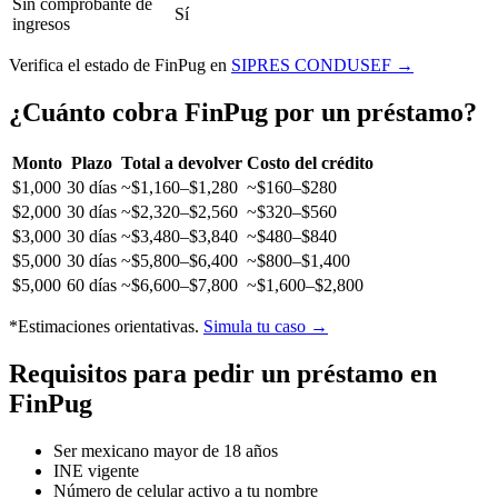
Sin comprobante de
Sí
ingresos
Verifica el estado de FinPug en
SIPRES CONDUSEF →
¿Cuánto cobra FinPug por un préstamo?
Monto
Plazo
Total a devolver
Costo del crédito
$1,000
30 días
~$1,160–$1,280
~$160–$280
$2,000
30 días
~$2,320–$2,560
~$320–$560
$3,000
30 días
~$3,480–$3,840
~$480–$840
$5,000
30 días
~$5,800–$6,400
~$800–$1,400
$5,000
60 días
~$6,600–$7,800
~$1,600–$2,800
*Estimaciones orientativas.
Simula tu caso →
Requisitos para pedir un préstamo en
FinPug
Ser mexicano mayor de 18 años
INE vigente
Número de celular activo a tu nombre