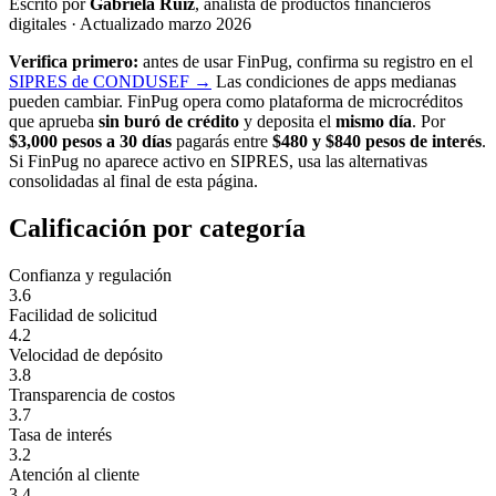
Escrito por
Gabriela Ruiz
, analista de productos financieros
digitales · Actualizado marzo 2026
Verifica primero:
antes de usar FinPug, confirma su registro en el
SIPRES de CONDUSEF →
Las condiciones de apps medianas
pueden cambiar. FinPug opera como plataforma de microcréditos
que aprueba
sin buró de crédito
y deposita el
mismo día
. Por
$3,000 pesos a 30 días
pagarás entre
$480 y $840 pesos de interés
.
Si FinPug no aparece activo en SIPRES, usa las alternativas
consolidadas al final de esta página.
Calificación por categoría
Confianza y regulación
3.6
Facilidad de solicitud
4.2
Velocidad de depósito
3.8
Transparencia de costos
3.7
Tasa de interés
3.2
Atención al cliente
3.4