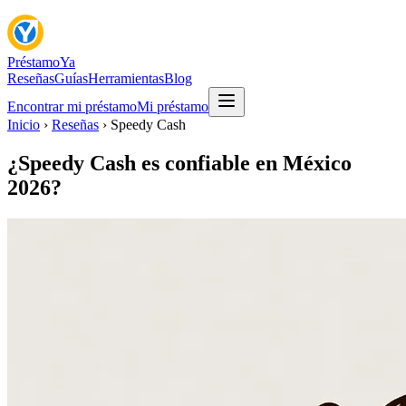
Préstamo
Ya
Reseñas
Guías
Herramientas
Blog
Encontrar mi préstamo
Mi préstamo
Inicio
›
Reseñas
›
Speedy Cash
¿Speedy Cash es confiable en México
2026?