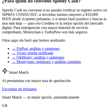
¿Para quién no conviene Speedy Cash?
Speedy Cash no conviene si no puedes verificar su registro activo en
SIPRES CONDUSEF, si necesitas montos mayores a $10,000
MXN desde el primer préstamo, o si tienes buró positivo y buscas la
tasa más baja — para eso Creditea es la mejor opción del mercado
digital. Para emergencias con mayor historial de servicio
comprobado, Moneyman o TurboPeso son más seguros.
Otras apps sin buró que hemos analizado:
→ FinPug: análisis y opiniones
→ Vivus: reseña verificada
→ OkMoney: análisis y opiniones
→ Moneyman: opiniones y análisis completo
Smart Match
Al prestamista con mayor tasa de aprobación
Encontrar mi préstamo
Smart Match — tu mejor opción, automáticamente
GR