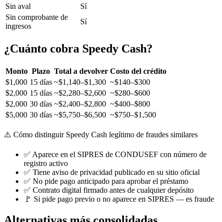
Sin aval
Sí
Sin comprobante de
Sí
ingresos
¿Cuánto cobra Speedy Cash?
Monto
Plazo
Total a devolver
Costo del crédito
$1,000
15 días
~$1,140–$1,300
~$140–$300
$2,000
15 días
~$2,280–$2,600
~$280–$600
$2,000
30 días
~$2,400–$2,800
~$400–$800
$5,000
30 días
~$5,750–$6,500
~$750–$1,500
⚠️ Cómo distinguir Speedy Cash legítimo de fraudes similares
✅ Aparece en el SIPRES de CONDUSEF con número de
registro activo
✅ Tiene aviso de privacidad publicado en su sitio oficial
✅ No pide pago anticipado para aprobar el préstamo
✅ Contrato digital firmado antes de cualquier depósito
🚩 Si pide pago previo o no aparece en SIPRES — es fraude
Alternativas más consolidadas