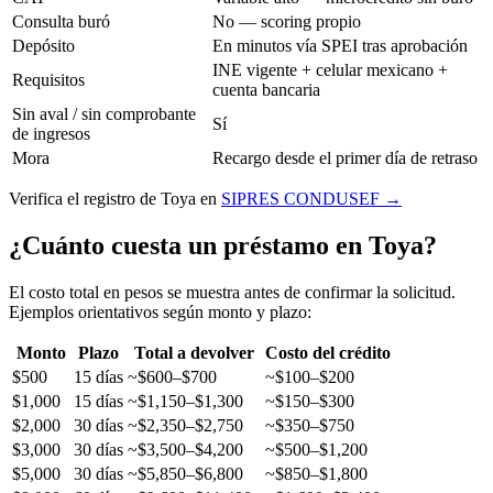
Consulta buró
No — scoring propio
Depósito
En minutos vía SPEI tras aprobación
INE vigente + celular mexicano +
Requisitos
cuenta bancaria
Sin aval / sin comprobante
Sí
de ingresos
Mora
Recargo desde el primer día de retraso
Verifica el registro de Toya en
SIPRES CONDUSEF →
¿Cuánto cuesta un préstamo en Toya?
El costo total en pesos se muestra antes de confirmar la solicitud.
Ejemplos orientativos según monto y plazo:
Monto
Plazo
Total a devolver
Costo del crédito
$500
15 días
~$600–$700
~$100–$200
$1,000
15 días
~$1,150–$1,300
~$150–$300
$2,000
30 días
~$2,350–$2,750
~$350–$750
$3,000
30 días
~$3,500–$4,200
~$500–$1,200
$5,000
30 días
~$5,850–$6,800
~$850–$1,800