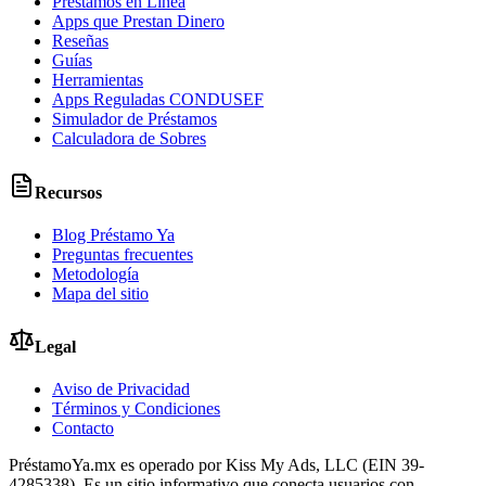
Préstamos en Línea
Apps que Prestan Dinero
Reseñas
Guías
Herramientas
Apps Reguladas CONDUSEF
Simulador de Préstamos
Calculadora de Sobres
Recursos
Blog Préstamo Ya
Preguntas frecuentes
Metodología
Mapa del sitio
Legal
Aviso de Privacidad
Términos y Condiciones
Contacto
PréstamoYa.mx es operado por Kiss My Ads, LLC (EIN 39-
4285338). Es un sitio informativo que conecta usuarios con