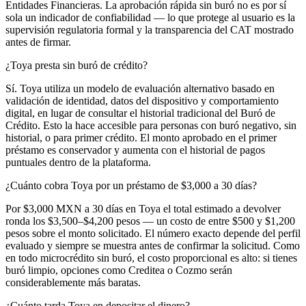
Entidades Financieras. La aprobación rápida sin buró no es por sí
sola un indicador de confiabilidad — lo que protege al usuario es la
supervisión regulatoria formal y la transparencia del CAT mostrado
antes de firmar.
¿Toya presta sin buró de crédito?
Sí. Toya utiliza un modelo de evaluación alternativo basado en
validación de identidad, datos del dispositivo y comportamiento
digital, en lugar de consultar el historial tradicional del Buró de
Crédito. Esto la hace accesible para personas con buró negativo, sin
historial, o para primer crédito. El monto aprobado en el primer
préstamo es conservador y aumenta con el historial de pagos
puntuales dentro de la plataforma.
¿Cuánto cobra Toya por un préstamo de $3,000 a 30 días?
Por $3,000 MXN a 30 días en Toya el total estimado a devolver
ronda los $3,500–$4,200 pesos — un costo de entre $500 y $1,200
pesos sobre el monto solicitado. El número exacto depende del perfil
evaluado y siempre se muestra antes de confirmar la solicitud. Como
en todo microcrédito sin buró, el costo proporcional es alto: si tienes
buró limpio, opciones como Creditea o Cozmo serán
considerablemente más baratas.
¿Cuánto tarda Toya en depositar el dinero?