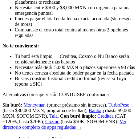
plataformas te rechazan
Necesitas entre $500 y $8,000 MXN con urgencia para una
emergencia puntual
Puedes pagar el total en la fecha exacta acordada (sin riesgo
de mora)
Comparaste el costo total contra al menos otras 2 opciones
reguladas
No te conviene si:
Tu buró está limpio — Creditea, Cozmo o Nu Banco serán
considerablemente más baratos
Necesitas más de $15,000 MXN o plazos superiores a 90 días
No tienes certeza absoluta de poder pagar en la fecha pactada
Buscas construir historial crediticio formal (revisa si Toya
reporta a SIC)
Alternativas con supervisión CONDUSEF confirmada
Sin buró:
Moneyman
(primer préstamo sin intereses),
TurboPeso
(hasta $30,000 MXN, programa de lealtad),
Baubap
(hasta $9,000
MXN, SOFOM ENR),
Tala
.
Con buró limpio:
Creditea
(CAT
~120%, hasta $70K),
Cozmo
(hasta $50K, SOFOM ENR).
Ver
directorio completo de apps reguladas →