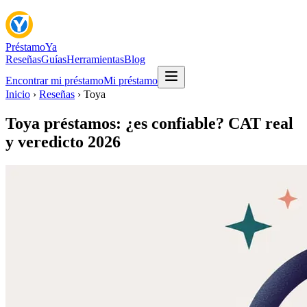
Préstamo
Ya
Reseñas
Guías
Herramientas
Blog
Encontrar mi préstamo
Mi préstamo
Inicio
›
Reseñas
› Toya
Toya préstamos: ¿es confiable? CAT real
y veredicto 2026