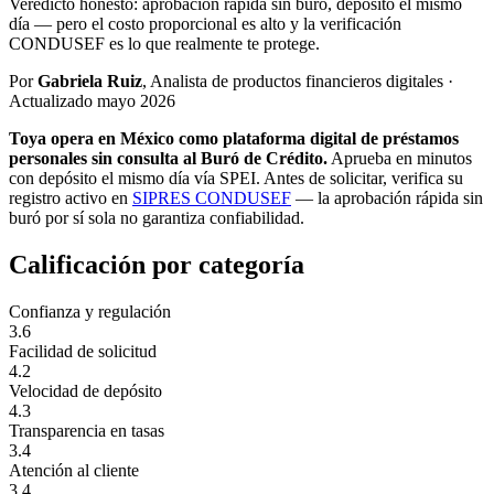
Veredicto honesto: aprobación rápida sin buró, depósito el mismo
día — pero el costo proporcional es alto y la verificación
CONDUSEF es lo que realmente te protege.
Por
Gabriela Ruiz
, Analista de productos financieros digitales ·
Actualizado mayo 2026
Toya opera en México como plataforma digital de préstamos
personales sin consulta al Buró de Crédito.
Aprueba en minutos
con depósito el mismo día vía SPEI. Antes de solicitar, verifica su
registro activo en
SIPRES CONDUSEF
— la aprobación rápida sin
buró por sí sola no garantiza confiabilidad.
Calificación por categoría
Confianza y regulación
3.6
Facilidad de solicitud
4.2
Velocidad de depósito
4.3
Transparencia en tasas
3.4
Atención al cliente
3.4