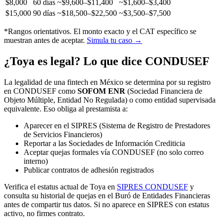
$8,000
60 días
~$9,600–$11,400
~$1,600–$3,400
$15,000
90 días
~$18,500–$22,500
~$3,500–$7,500
*Rangos orientativos. El monto exacto y el CAT específico se
muestran antes de aceptar.
Simula tu caso →
¿Toya es legal? Lo que dice CONDUSEF
La legalidad de una fintech en México se determina por su registro
en CONDUSEF como
SOFOM ENR
(Sociedad Financiera de
Objeto Múltiple, Entidad No Regulada) o como entidad supervisada
equivalente. Eso obliga al prestamista a:
Aparecer en el SIPRES (Sistema de Registro de Prestadores
de Servicios Financieros)
Reportar a las Sociedades de Información Crediticia
Aceptar quejas formales vía CONDUSEF (no solo correo
interno)
Publicar contratos de adhesión registrados
Verifica el estatus actual de Toya en
SIPRES CONDUSEF
y
consulta su historial de quejas en el Buró de Entidades Financieras
antes de compartir tus datos. Si no aparece en SIPRES con estatus
activo, no firmes contrato.