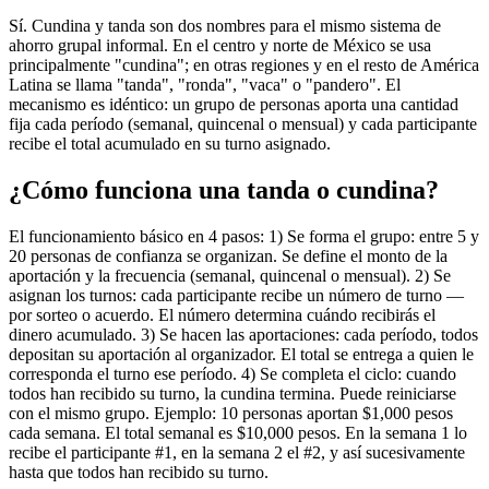
Sí. Cundina y tanda son dos nombres para el mismo sistema de
ahorro grupal informal. En el centro y norte de México se usa
principalmente "cundina"; en otras regiones y en el resto de América
Latina se llama "tanda", "ronda", "vaca" o "pandero". El
mecanismo es idéntico: un grupo de personas aporta una cantidad
fija cada período (semanal, quincenal o mensual) y cada participante
recibe el total acumulado en su turno asignado.
¿Cómo funciona una tanda o cundina?
El funcionamiento básico en 4 pasos: 1) Se forma el grupo: entre 5 y
20 personas de confianza se organizan. Se define el monto de la
aportación y la frecuencia (semanal, quincenal o mensual). 2) Se
asignan los turnos: cada participante recibe un número de turno —
por sorteo o acuerdo. El número determina cuándo recibirás el
dinero acumulado. 3) Se hacen las aportaciones: cada período, todos
depositan su aportación al organizador. El total se entrega a quien le
corresponda el turno ese período. 4) Se completa el ciclo: cuando
todos han recibido su turno, la cundina termina. Puede reiniciarse
con el mismo grupo. Ejemplo: 10 personas aportan $1,000 pesos
cada semana. El total semanal es $10,000 pesos. En la semana 1 lo
recibe el participante #1, en la semana 2 el #2, y así sucesivamente
hasta que todos han recibido su turno.