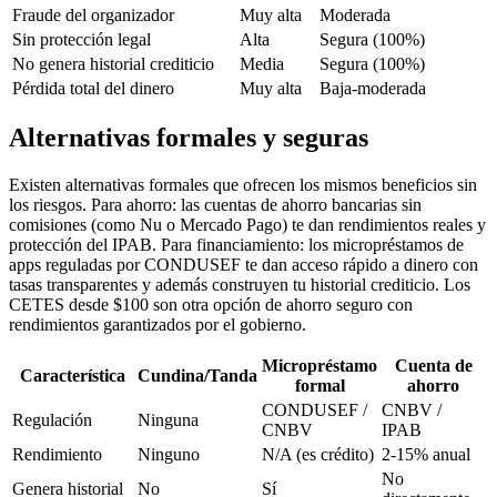
Fraude del organizador
Muy alta
Moderada
Sin protección legal
Alta
Segura (100%)
No genera historial crediticio
Media
Segura (100%)
Pérdida total del dinero
Muy alta
Baja-moderada
Alternativas formales y seguras
Existen alternativas formales que ofrecen los mismos beneficios sin
los riesgos. Para ahorro: las cuentas de ahorro bancarias sin
comisiones (como Nu o Mercado Pago) te dan rendimientos reales y
protección del IPAB. Para financiamiento: los micropréstamos de
apps reguladas por CONDUSEF te dan acceso rápido a dinero con
tasas transparentes y además construyen tu historial crediticio. Los
CETES desde $100 son otra opción de ahorro seguro con
rendimientos garantizados por el gobierno.
Micropréstamo
Cuenta de
Característica
Cundina/Tanda
formal
ahorro
CONDUSEF /
CNBV /
Regulación
Ninguna
CNBV
IPAB
Rendimiento
Ninguno
N/A (es crédito)
2-15% anual
No
Genera historial
No
Sí