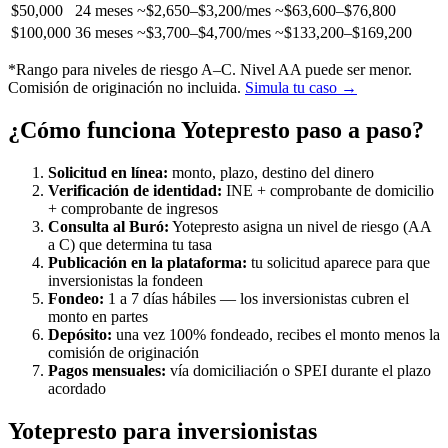
$50,000
24 meses
~$2,650–$3,200/mes
~$63,600–$76,800
$100,000
36 meses
~$3,700–$4,700/mes
~$133,200–$169,200
*Rango para niveles de riesgo A–C. Nivel AA puede ser menor.
Comisión de originación no incluida.
Simula tu caso →
¿Cómo funciona Yotepresto paso a paso?
Solicitud en línea:
monto, plazo, destino del dinero
Verificación de identidad:
INE + comprobante de domicilio
+ comprobante de ingresos
Consulta al Buró:
Yotepresto asigna un nivel de riesgo (AA
a C) que determina tu tasa
Publicación en la plataforma:
tu solicitud aparece para que
inversionistas la fondeen
Fondeo:
1 a 7 días hábiles — los inversionistas cubren el
monto en partes
Depósito:
una vez 100% fondeado, recibes el monto menos la
comisión de originación
Pagos mensuales:
vía domiciliación o SPEI durante el plazo
acordado
Yotepresto para inversionistas