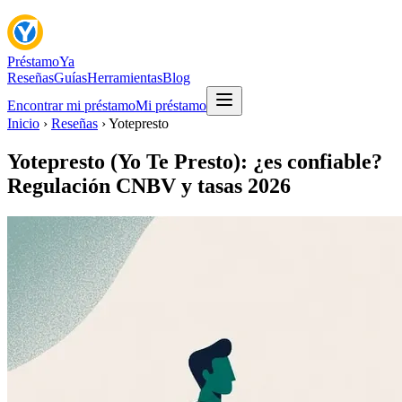
Préstamo
Ya
Reseñas
Guías
Herramientas
Blog
Encontrar mi préstamo
Mi préstamo
Inicio
›
Reseñas
›
Yotepresto
Yotepresto (Yo Te Presto): ¿es confiable?
Regulación CNBV y tasas 2026