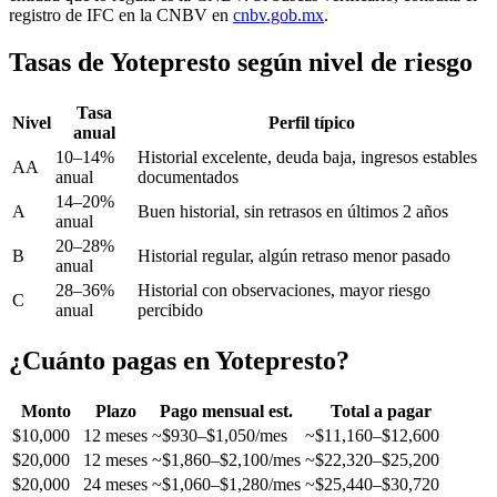
registro de IFC en la CNBV en
cnbv.gob.mx
.
Tasas de Yotepresto según nivel de riesgo
Tasa
Nivel
Perfil típico
anual
10–14%
Historial excelente, deuda baja, ingresos estables
AA
anual
documentados
14–20%
A
Buen historial, sin retrasos en últimos 2 años
anual
20–28%
B
Historial regular, algún retraso menor pasado
anual
28–36%
Historial con observaciones, mayor riesgo
C
anual
percibido
¿Cuánto pagas en Yotepresto?
Monto
Plazo
Pago mensual est.
Total a pagar
$10,000
12 meses
~$930–$1,050/mes
~$11,160–$12,600
$20,000
12 meses
~$1,860–$2,100/mes
~$22,320–$25,200
$20,000
24 meses
~$1,060–$1,280/mes
~$25,440–$30,720