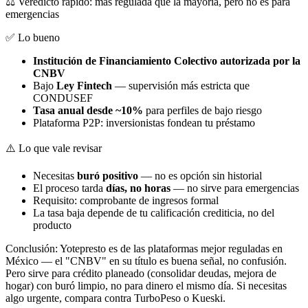
⚖️ Veredicto rápido: más regulada que la mayoría, pero no es para
emergencias
✅ Lo bueno
Institución de Financiamiento Colectivo autorizada por la
CNBV
Bajo
Ley Fintech
— supervisión más estricta que
CONDUSEF
Tasa anual desde ~10%
para perfiles de bajo riesgo
Plataforma P2P: inversionistas fondean tu préstamo
⚠️ Lo que vale revisar
Necesitas
buró positivo
— no es opción sin historial
El proceso tarda
días, no horas
— no sirve para emergencias
Requisito: comprobante de ingresos formal
La tasa baja depende de tu calificación crediticia, no del
producto
Conclusión: Yotepresto es de las plataformas mejor reguladas en
México — el "CNBV" en su título es buena señal, no confusión.
Pero sirve para crédito planeado (consolidar deudas, mejora de
hogar) con buró limpio, no para dinero el mismo día. Si necesitas
algo urgente, compara contra TurboPeso o Kueski.