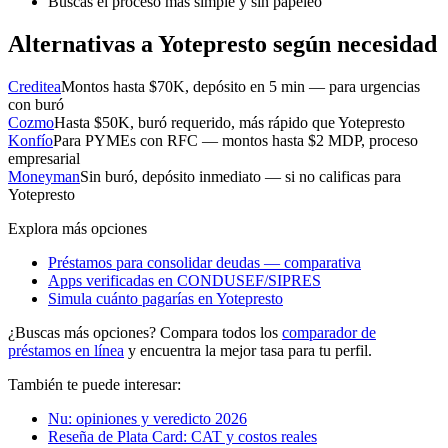
Buscas el proceso más simple y sin papeleo
Alternativas a Yotepresto según necesidad
Creditea
Montos hasta $70K, depósito en 5 min — para urgencias
con buró
Cozmo
Hasta $50K, buró requerido, más rápido que Yotepresto
Konfío
Para PYMEs con RFC — montos hasta $2 MDP, proceso
empresarial
Moneyman
Sin buró, depósito inmediato — si no calificas para
Yotepresto
Explora más opciones
Préstamos para consolidar deudas — comparativa
Apps verificadas en CONDUSEF/SIPRES
Simula cuánto pagarías en Yotepresto
¿Buscas más opciones? Compara todos los
comparador de
préstamos en línea
y encuentra la mejor tasa para tu perfil.
También te puede interesar:
Nu: opiniones y veredicto 2026
Reseña de Plata Card: CAT y costos reales