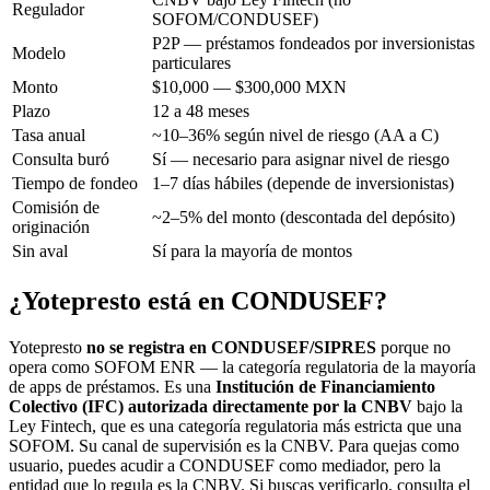
Regulador
SOFOM/CONDUSEF)
P2P — préstamos fondeados por inversionistas
Modelo
particulares
Monto
$10,000 — $300,000 MXN
Plazo
12 a 48 meses
Tasa anual
~10–36% según nivel de riesgo (AA a C)
Consulta buró
Sí — necesario para asignar nivel de riesgo
Tiempo de fondeo
1–7 días hábiles (depende de inversionistas)
Comisión de
~2–5% del monto (descontada del depósito)
originación
Sin aval
Sí para la mayoría de montos
¿Yotepresto está en CONDUSEF?
Yotepresto
no se registra en CONDUSEF/SIPRES
porque no
opera como SOFOM ENR — la categoría regulatoria de la mayoría
de apps de préstamos. Es una
Institución de Financiamiento
Colectivo (IFC) autorizada directamente por la CNBV
bajo la
Ley Fintech, que es una categoría regulatoria más estricta que una
SOFOM. Su canal de supervisión es la CNBV. Para quejas como
usuario, puedes acudir a CONDUSEF como mediador, pero la
entidad que lo regula es la CNBV. Si buscas verificarlo, consulta el