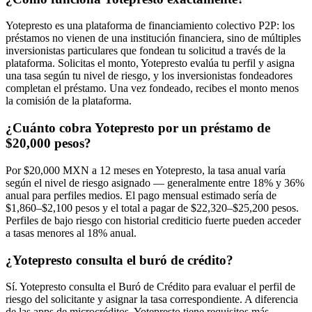
Yotepresto es una plataforma de financiamiento colectivo P2P: los
préstamos no vienen de una institución financiera, sino de múltiples
inversionistas particulares que fondean tu solicitud a través de la
plataforma. Solicitas el monto, Yotepresto evalúa tu perfil y asigna
una tasa según tu nivel de riesgo, y los inversionistas fondeadores
completan el préstamo. Una vez fondeado, recibes el monto menos
la comisión de la plataforma.
¿Cuánto cobra Yotepresto por un préstamo de
$20,000 pesos?
Por $20,000 MXN a 12 meses en Yotepresto, la tasa anual varía
según el nivel de riesgo asignado — generalmente entre 18% y 36%
anual para perfiles medios. El pago mensual estimado sería de
$1,860–$2,100 pesos y el total a pagar de $22,320–$25,200 pesos.
Perfiles de bajo riesgo con historial crediticio fuerte pueden acceder
a tasas menores al 18% anual.
¿Yotepresto consulta el buró de crédito?
Sí. Yotepresto consulta el Buró de Crédito para evaluar el perfil de
riesgo del solicitante y asignar la tasa correspondiente. A diferencia
de las apps de microcréditos, Yotepresto tiene requisitos más