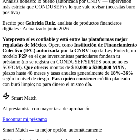
Análisis honesto: lo bueno (autorizada por CNBV — supervisión
más estricta que CONDUSEF) y lo que vale revisar (necesitas buró
positivo)
Escrito por
Gabriela Ruiz
, analista de productos financieros
digitales · Actualizado junio 2026
Yotepresto sí es confiable y está entre las plataformas mejor
reguladas de México.
Opera como
Institución de Financiamiento
Colectivo (IFC) autorizada por la CNBV
bajo la Ley Fintech, un
modelo
P2P
en el que inversionistas particulares fondean tu
préstamo (no se registra en CONDUSEF/SIPRES porque no es
SOFOM).
Qué ofrece:
montos de
$10,000 a $300,000 MXN
,
plazos hasta 48 meses y tasas anuales generalmente de
18%–36%
según tu nivel de riesgo.
Para quién conviene:
crédito planeado
con buró limpio; no para dinero el mismo día.
Smart Match
Al prestamista con mayor tasa de aprobación
Encontrar mi préstamo
Smart Match — tu mejor opción, automáticamente