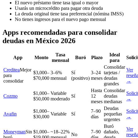
El nuevo préstamo tiene tasa igual o mayor
Usarás un microcrédito para pagar otra deuda
La deuda original tiene tasa preferencial (nómina IMSS)
No tienes ingresos para el nuevo pago mensual
Apps recomendadas para consolidar
deudas en México 2026
Tasa
Ideal
App
Monto
Buró
Plazo
Solici
mensual
para
Consolidar
Creditea
Mejor
Ver
$3,000–
3–6%
Sí
3–24
tarjetas /
para
reseñ
$70,000
mensual
(positivo)
meses
deudas
consolidar
→
grandes
Hasta
Consolidar
$1,000–
Variable
Solici
Cozmo
Sí
12
deudas
$50,000
moderado
→
meses
medianas
Deudas
$1,000–
7–90
Solici
Avafin
Variable
Sí
pequeñas
$30,000
días
→
urgentes
Buró
Ver
Moneyman
Sin
$1,000–
~18–22%
7–90
dañado,
No
reseñ
buró
$19,000
mensual
días
deuda