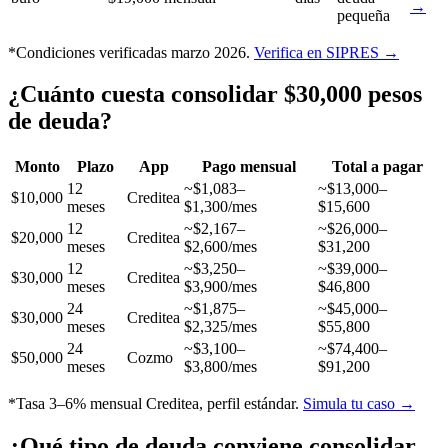
→
pequeña
*Condiciones verificadas marzo 2026.
Verifica en SIPRES →
¿Cuánto cuesta consolidar $30,000 pesos
de deuda?
Monto
Plazo
App
Pago mensual
Total a pagar
12
~$1,083–
~$13,000–
$10,000
Creditea
meses
$1,300/mes
$15,600
12
~$2,167–
~$26,000–
$20,000
Creditea
meses
$2,600/mes
$31,200
12
~$3,250–
~$39,000–
$30,000
Creditea
meses
$3,900/mes
$46,800
24
~$1,875–
~$45,000–
$30,000
Creditea
meses
$2,325/mes
$55,800
24
~$3,100–
~$74,400–
$50,000
Cozmo
meses
$3,800/mes
$91,200
*Tasa 3–6% mensual Creditea, perfil estándar.
Simula tu caso →
¿Qué tipo de deuda conviene consolidar