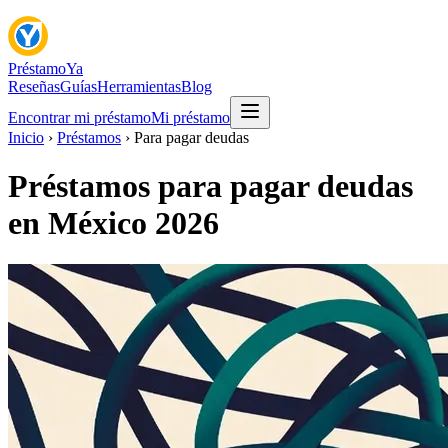
Préstamo
Ya
Reseñas
Guías
Herramientas
Blog
Encontrar mi préstamo
Mi préstamo
Inicio
›
Préstamos
›
Para pagar deudas
Préstamos para pagar deudas
en México 2026