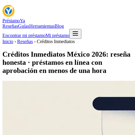
Préstamo
Ya
Reseñas
Guías
Herramientas
Blog
Encontrar mi préstamo
Mi préstamo
Inicio
›
Reseñas
› Créditos Inmediatos
Créditos Inmediatos México 2026: reseña
honesta · préstamos en línea con
aprobación en menos de una hora