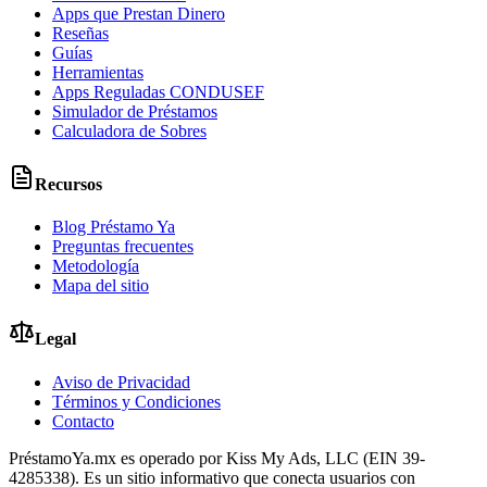
Apps que Prestan Dinero
Reseñas
Guías
Herramientas
Apps Reguladas CONDUSEF
Simulador de Préstamos
Calculadora de Sobres
Recursos
Blog Préstamo Ya
Preguntas frecuentes
Metodología
Mapa del sitio
Legal
Aviso de Privacidad
Términos y Condiciones
Contacto
PréstamoYa.mx es operado por Kiss My Ads, LLC (EIN 39-
4285338). Es un sitio informativo que conecta usuarios con