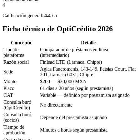
4
Calificación general:
4.4 / 5
Ficha técnica de OptiCrédito 2026
Concepto
Detalle
Tipo de
Comparador de préstamos en línea
plataforma
(intermediario)
Razón social
Finlead LTD (Larnaca, Chipre)
Agias Faneromenis, 143-145, Patsias Court, Flat
Sede
201, Larnaca 6031, Chipre
Monto
$200 — $30,000 MXN
Plazo
61 días a 20 años (según prestamista)
CAT
Variable — definido por prestamista asignado
Consulta buró
No directamente
(OptiCrédito)
Consulta buró
Depende del prestamista asignado
(socios)
Tiempo de
Minutos a horas según prestamista
aprobación
Costo de usar