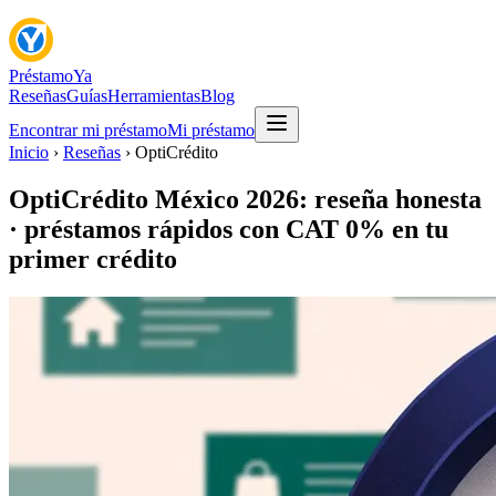
Préstamo
Ya
Reseñas
Guías
Herramientas
Blog
Encontrar mi préstamo
Mi préstamo
Inicio
›
Reseñas
› OptiCrédito
OptiCrédito México 2026: reseña honesta
· préstamos rápidos con CAT 0% en tu
primer crédito