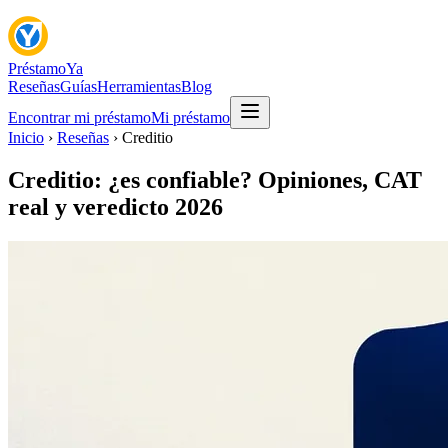
Préstamo
Ya
Reseñas
Guías
Herramientas
Blog
Encontrar mi préstamo
Mi préstamo
Inicio
›
Reseñas
›
Creditio
Creditio: ¿es confiable? Opiniones, CAT
real y veredicto 2026