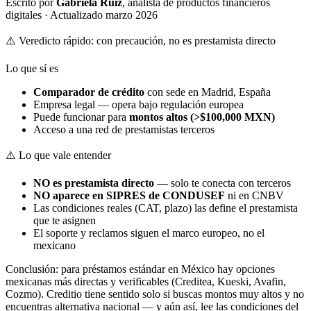
Escrito por
Gabriela Ruiz
, analista de productos financieros
digitales · Actualizado marzo 2026
⚠️ Veredicto rápido: con precaución, no es prestamista directo
Lo que sí es
Comparador de crédito
con sede en Madrid, España
Empresa legal — opera bajo regulación europea
Puede funcionar para
montos altos (>$100,000 MXN)
Acceso a una red de prestamistas terceros
⚠️ Lo que vale entender
NO es prestamista directo
— solo te conecta con terceros
NO aparece en SIPRES de CONDUSEF
ni en CNBV
Las condiciones reales (CAT, plazo) las define el prestamista
que te asignen
El soporte y reclamos siguen el marco europeo, no el
mexicano
Conclusión: para préstamos estándar en México hay opciones
mexicanas más directas y verificables (Creditea, Kueski, Avafin,
Cozmo). Creditio tiene sentido solo si buscas montos muy altos y no
encuentras alternativa nacional — y aún así, lee las condiciones del