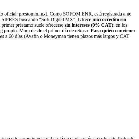
tio oficial: prestomin.mx). Como SOFOM ENR, está registrada ante
en SIPRES buscando "Sofi Digital MX". Ofrece
microcrédito sin
 primer préstamo suele ofrecerse
sin intereses (0% CAT)
; en los
 propio. Mora desde el primer día de retraso.
Para quién conviene:
res a 60 días (Avafin o Moneyman tienen plazos más largos y CAT
one o te complique la vida está en el plazo: úsalo solo si tu fecha de