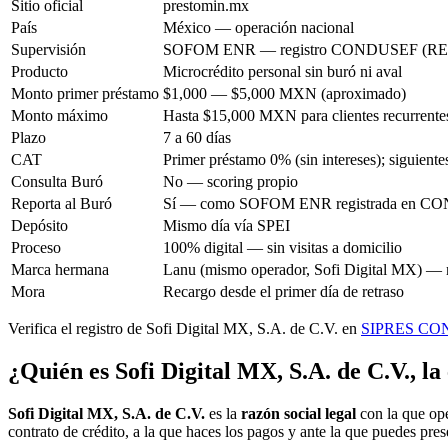
Sitio oficial
prestomin.mx
País
México — operación nacional
Supervisión
SOFOM ENR — registro CONDUSEF (RECA 
Producto
Microcrédito personal sin buró ni aval
Monto primer préstamo
$1,000 — $5,000 MXN (aproximado)
Monto máximo
Hasta $15,000 MXN para clientes recurrente
Plazo
7 a 60 días
CAT
Primer préstamo 0% (sin intereses); siguientes
Consulta Buró
No — scoring propio
Reporta al Buró
Sí — como SOFOM ENR registrada en 
Depósito
Mismo día vía SPEI
Proceso
100% digital — sin visitas a domicilio
Marca hermana
Lanu (mismo operador, Sofi Digital MX) — 
Mora
Recargo desde el primer día de retraso
Verifica el registro de Sofi Digital MX, S.A. de C.V. en
SIPRES CO
¿Quién es Sofi Digital MX, S.A. de C.V., l
Sofi Digital MX, S.A. de C.V.
es la
razón social legal
con la que ope
contrato de crédito, a la que haces los pagos y ante la que puedes pre