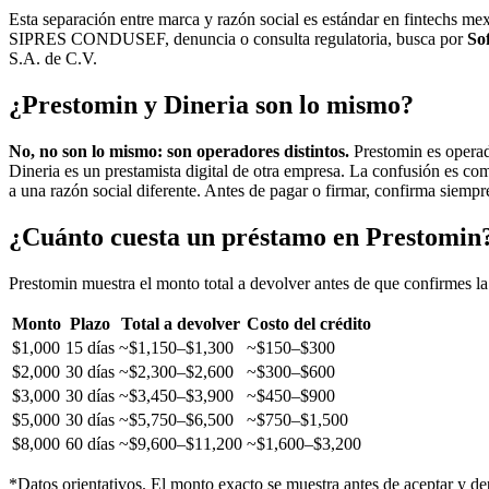
Esta separación entre marca y razón social es estándar en fintechs me
SIPRES CONDUSEF, denuncia o consulta regulatoria, busca por
So
S.A. de C.V.
¿Prestomin y Dineria son lo mismo?
No, no son lo mismo: son operadores distintos.
Prestomin es opera
Dineria es un prestamista digital de otra empresa. La confusión es co
a una razón social diferente. Antes de pagar o firmar, confirma siemp
¿Cuánto cuesta un préstamo en Prestomin
Prestomin muestra el monto total a devolver antes de que confirmes la 
Monto
Plazo
Total a devolver
Costo del crédito
$1,000
15 días
~$1,150–$1,300
~$150–$300
$2,000
30 días
~$2,300–$2,600
~$300–$600
$3,000
30 días
~$3,450–$3,900
~$450–$900
$5,000
30 días
~$5,750–$6,500
~$750–$1,500
$8,000
60 días
~$9,600–$11,200
~$1,600–$3,200
*Datos orientativos. El monto exacto se muestra antes de aceptar y dep