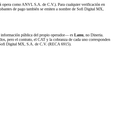
S
opera como ANVL S.A. de C.V.). Para cualquier verificación en
robantes de pago también se emiten a nombre de Sofi Digital MX,
 información pública del propio operador— es
Lanu
, no Dineria.
cidos, pero el contrato, el CAT y la cobranza de cada uno corresponden
er Sofi Digital MX, S.A. de C.V. (RECA 6915).