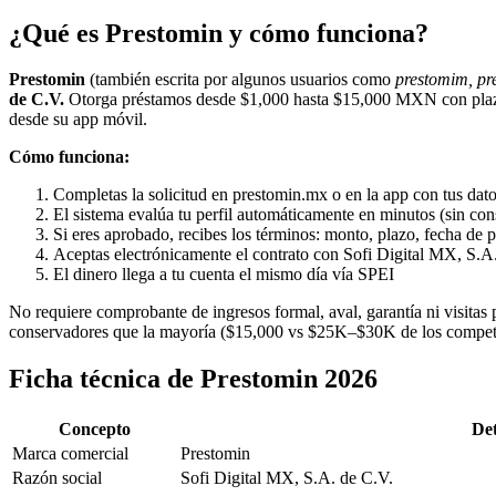
¿Qué es Prestomin y cómo funciona?
Prestomin
(también escrita por algunos usuarios como
prestomim, pr
de C.V.
Otorga préstamos desde $1,000 hasta $15,000 MXN con plazo
desde su app móvil.
Cómo funciona:
Completas la solicitud en prestomin.mx o en la app con tus dat
El sistema evalúa tu perfil automáticamente en minutos (sin con
Si eres aprobado, recibes los términos: monto, plazo, fecha de p
Aceptas electrónicamente el contrato con Sofi Digital MX, S.A
El dinero llega a tu cuenta el mismo día vía SPEI
No requiere comprobante de ingresos formal, aval, garantía ni visita
conservadores que la mayoría ($15,000 vs $25K–$30K de los competid
Ficha técnica de Prestomin 2026
Concepto
Det
Marca comercial
Prestomin
Razón social
Sofi Digital MX, S.A. de C.V.