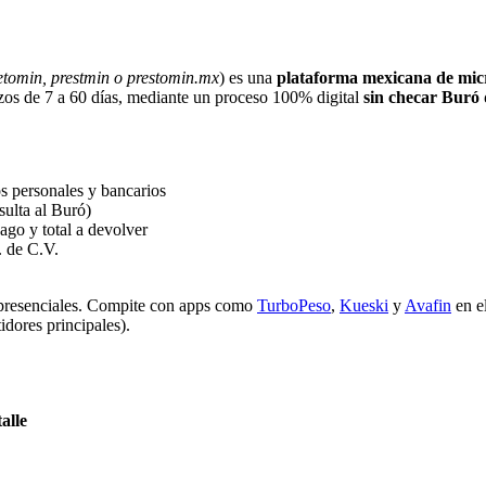
etomin, prestmin o prestomin.mx
) es una
plataforma mexicana de micr
s de 7 a 60 días, mediante un proceso 100% digital
sin checar Buró 
os personales y bancarios
sulta al Buró)
ago y total a devolver
. de C.V.
s presenciales. Compite con apps como
TurboPeso
,
Kueski
y
Avafin
en e
ores principales).
alle