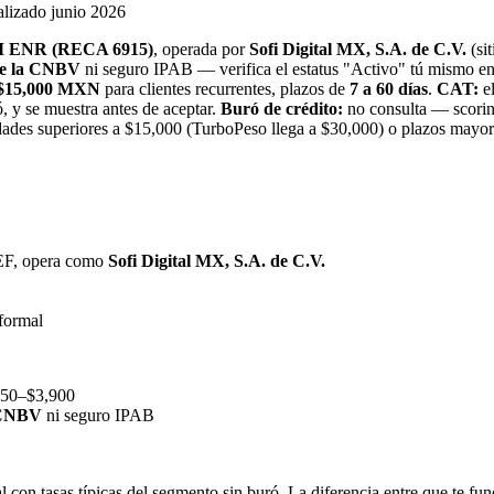
ualizado junio 2026
OM ENR (RECA 6915)
, operada por
Sofi Digital MX, S.A. de C.V.
(si
 de la CNBV
ni seguro IPAB — verifica el estatus "Activo" tú mismo 
$15,000 MXN
para clientes recurrentes, plazos de
7 a 60 días
.
CAT:
el
ó, y se muestra antes de aceptar.
Buró de crédito:
no consulta — scoring
ades superiores a $15,000 (TurboPeso llega a $30,000) o plazos mayo
, opera como
Sofi Digital MX, S.A. de C.V.
formal
450–$3,900
n CNBV
ni seguro IPAB
n tasas típicas del segmento sin buró. La diferencia entre que te funci