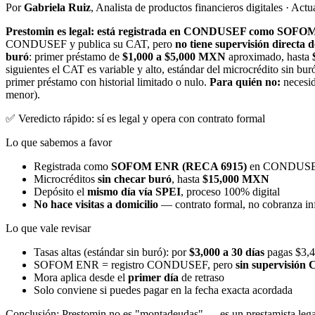
Por
Gabriela Ruiz
, Analista de productos financieros digitales · Act
Prestomin es legal: está registrada en CONDUSEF como SOF
CONDUSEF y publica su CAT, pero
no tiene supervisión directa
buró
: primer préstamo de
$1,000 a $5,000 MXN
aproximado, hasta
siguientes el CAT es variable y alto, estándar del microcrédito sin bur
primer préstamo con historial limitado o nulo.
Para quién no:
necesid
menor).
✅ Veredicto rápido: sí es legal y opera con contrato formal
Lo que sabemos a favor
Registrada como
SOFOM ENR (RECA 6915)
en CONDUSEF
Microcréditos
sin checar buró
, hasta
$15,000 MXN
Depósito el
mismo día vía SPEI
, proceso 100% digital
No hace visitas a domicilio
— contrato formal, no cobranza in
Lo que vale revisar
Tasas altas (estándar sin buró): por
$3,000 a 30 días
pagas $3,
SOFOM ENR = registro CONDUSEF, pero
sin supervisió
Mora aplica desde el
primer día
de retraso
Solo conviene si puedes pagar en la fecha exacta acordada
Conclusión: Prestomin no es "montadeudas" — es un prestamista legal co