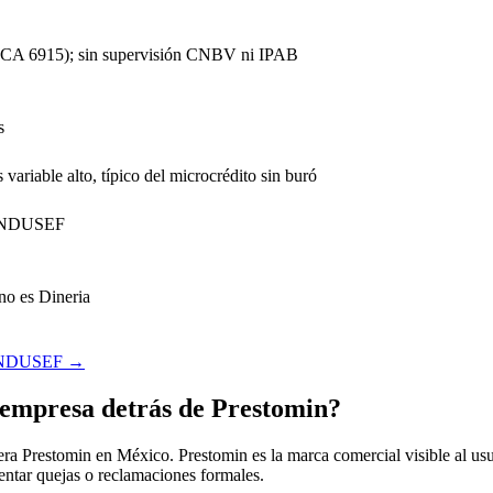
6915); sin supervisión CNBV ni IPAB
s
 variable alto, típico del microcrédito sin buró
CONDUSEF
no es Dineria
NDUSEF →
a empresa detrás de Prestomin?
ra Prestomin en México. Prestomin es la marca comercial visible al usua
sentar quejas o reclamaciones formales.