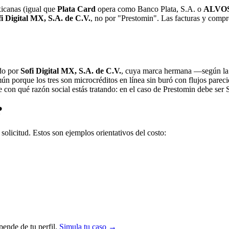
xicanas (igual que
Plata Card
opera como Banco Plata, S.A. o
ALVO
fi Digital MX, S.A. de C.V.
, no por "Prestomin". Las facturas y comp
do por
Sofi Digital MX, S.A. de C.V.
, cuya marca hermana —según la
mún porque los tres son microcréditos en línea sin buró con flujos pare
re con qué razón social estás tratando: en el caso de Prestomin debe s
?
solicitud. Estos son ejemplos orientativos del costo:
ende de tu perfil.
Simula tu caso →