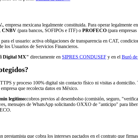
V.
, empresa mexicana legalmente constituida. Para operar legalmente en 
,
CNBV
(para bancos, SOFIPOs e ITF) o
PROFECO
(para empresas 
 para el usuario: activa obligaciones de transparencia en CAT, condici
e los Usuarios de Servicios Financieros.
i Digital MX"
directamente en
SIPRES CONDUSEF
y en el
Buró de
otegidos?
PS y proceso 100% digital sin contacto físico ni visitas a domicilio. T
a empresa que recolecta datos en México.
min legítimo:
cobros previos al desembolso (comisión, seguro, "verifica
ves, mensajes de WhatsApp solicitando OXXO de "anticipo" para liberar 
FECO.
n prestamista que cobra los intereses pactados en el contrato que firmas