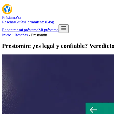
Préstamo
Ya
Reseñas
Guías
Herramientas
Blog
Encontrar mi préstamo
Mi préstamo
Inicio
›
Reseñas
› Prestomin
Prestomin: ¿es legal y confiable? Veredict