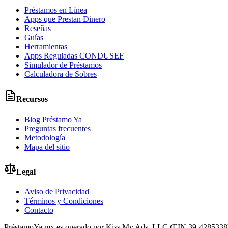
Préstamos en Línea
Apps que Prestan Dinero
Reseñas
Guías
Herramientas
Apps Reguladas CONDUSEF
Simulador de Préstamos
Calculadora de Sobres
Recursos
Blog Préstamo Ya
Preguntas frecuentes
Metodología
Mapa del sitio
Legal
Aviso de Privacidad
Términos y Condiciones
Contacto
PréstamoYa.mx es operado por Kiss My Ads, LLC (EIN 39-4285338). Es