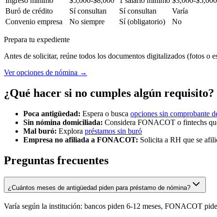
Ingreso mínimo
$5,000-$8,000
1 salario mínimo
$3,000-$5,000
Buró de crédito
Sí consultan
Sí consultan
Varía
Convenio empresa
No siempre
Sí (obligatorio)
No
Prepara tu expediente
Antes de solicitar, reúne todos los documentos digitalizados (fotos o e
Ver opciones de nómina
→
¿Qué hacer si no cumples algún requisito?
Poca antigüedad:
Espera o busca
opciones sin comprobante d
Sin nómina domiciliada:
Considera FONACOT o fintechs que 
Mal buró:
Explora
préstamos sin buró
Empresa no afiliada a FONACOT:
Solicita a RH que se afili
Preguntas frecuentes
¿Cuántos meses de antigüedad piden para préstamo de nómina?
Varía según la institución: bancos piden 6-12 meses, FONACOT pide 