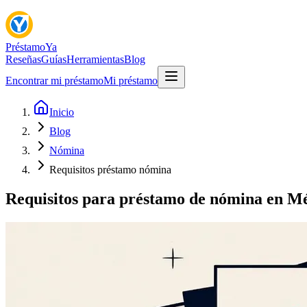
Préstamo
Ya
Reseñas
Guías
Herramientas
Blog
Encontrar mi préstamo
Mi préstamo
Inicio
Blog
Nómina
Requisitos préstamo nómina
Requisitos para préstamo de nómina en M