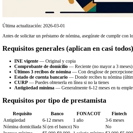
Última actualización:
2026-03-01
Antes de solicitar un préstamo de nómina, asegúrate de cumplir con lo
Requisitos generales (aplican en casi todos
INE vigente
— Original y copia
Comprobante de domicilio
— Reciente (no mayor a 3 meses)
Últimos 3 recibos de nómina
— Con desglose de percepcione
Estado de cuenta bancario
— Donde recibes tu nómina (últi
CURP
— Puedes obtenerla en línea si no la tienes
Antigüedad mínima
— Generalmente 6-12 meses en tu empleo
Requisitos por tipo de prestamista
Requisito
Banco
FONACOT
Fintech
Antigüedad
6-12 meses
1 año
3-6 meses
Nómina domiciliada
Sí (en el banco)
No
No