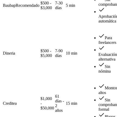
$500 -
7-30
comproban
Baubap
Recomendado
5 min
$3,000
días
Aprobació
automática
Para
freelancers
$500 -
7-90
Dineria
10 min
Evaluación
$5,000
días
alternativa
Sin
nómina
Monto
altos
61
$1,000
Sin
días -
Creditea
-
15 min
comproban
2
$50,000
formal
años
Plazos