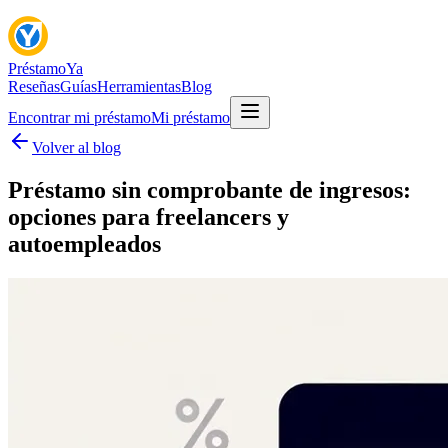
Préstamo
Ya
Reseñas
Guías
Herramientas
Blog
Encontrar mi préstamo
Mi préstamo
Volver al blog
Préstamo sin comprobante de ingresos:
opciones para freelancers y
autoempleados