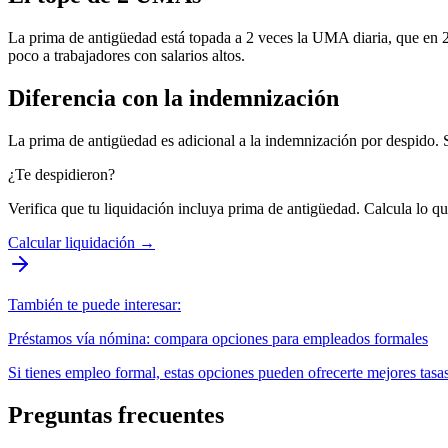
La prima de antigüedad está topada a 2 veces la UMA diaria, que en 2
poco a trabajadores con salarios altos.
Diferencia con la indemnización
La prima de antigüedad es adicional a la indemnización por despido. 
¿Te despidieron?
Verifica que tu liquidación incluya prima de antigüedad. Calcula lo q
Calcular liquidación
→
También te puede interesar:
Préstamos vía nómina: compara opciones para empleados formales
Si tienes empleo formal, estas opciones pueden ofrecerte mejores tasas
Preguntas frecuentes