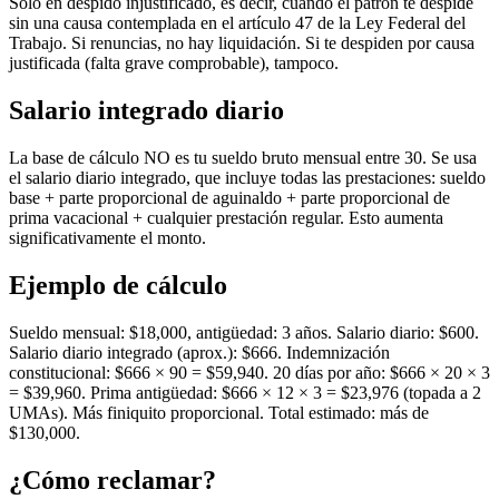
Solo en despido injustificado, es decir, cuando el patrón te despide
sin una causa contemplada en el artículo 47 de la Ley Federal del
Trabajo. Si renuncias, no hay liquidación. Si te despiden por causa
justificada (falta grave comprobable), tampoco.
Salario integrado diario
La base de cálculo NO es tu sueldo bruto mensual entre 30. Se usa
el salario diario integrado, que incluye todas las prestaciones: sueldo
base + parte proporcional de aguinaldo + parte proporcional de
prima vacacional + cualquier prestación regular. Esto aumenta
significativamente el monto.
Ejemplo de cálculo
Sueldo mensual: $18,000, antigüedad: 3 años. Salario diario: $600.
Salario diario integrado (aprox.): $666. Indemnización
constitucional: $666 × 90 = $59,940. 20 días por año: $666 × 20 × 3
= $39,960. Prima antigüedad: $666 × 12 × 3 = $23,976 (topada a 2
UMAs). Más finiquito proporcional. Total estimado: más de
$130,000.
¿Cómo reclamar?