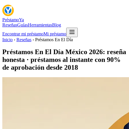
Préstamo
Ya
Reseñas
Guías
Herramientas
Blog
Encontrar mi préstamo
Mi préstamo
Inicio
›
Reseñas
› Préstamos En El Día
Préstamos En El Día México 2026: reseña
honesta · préstamos al instante con 90%
de aprobación desde 2018