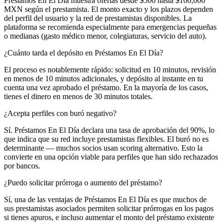
Préstamos En El Día muestra ofertas desde $500 hasta $100,000
MXN según el prestamista. El monto exacto y los plazos dependen
del perfil del usuario y la red de prestamistas disponibles. La
plataforma se recomienda especialmente para emergencias pequeñas
o medianas (gasto médico menor, colegiaturas, servicio del auto).
¿Cuánto tarda el depósito en Préstamos En El Día?
El proceso es notablemente rápido: solicitud en 10 minutos, revisión
en menos de 10 minutos adicionales, y depósito al instante en tu
cuenta una vez aprobado el préstamo. En la mayoría de los casos,
tienes el dinero en menos de 30 minutos totales.
¿Acepta perfiles con buró negativo?
Sí. Préstamos En El Día declara una tasa de aprobación del 90%, lo
que indica que su red incluye prestamistas flexibles. El buró no es
determinante — muchos socios usan scoring alternativo. Esto la
convierte en una opción viable para perfiles que han sido rechazados
por bancos.
¿Puedo solicitar prórroga o aumento del préstamo?
Sí, una de las ventajas de Préstamos En El Día es que muchos de
sus prestamistas asociados permiten solicitar prórrogas en los pagos
si tienes apuros, e incluso aumentar el monto del préstamo existente