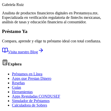
Gabriela Ruiz
Analista de productos financieros digitales en Prestamoya.mx.
Especializada en verificación regulatoria de fintechs mexicanas,
análisis de tasas y educación financiera al consumidor.
Préstamo Ya
Compara, aprende y elige tu préstamo ideal con total confianza.
Visita nuestro Blog
Explora
Préstamos en Línea
Apps que Prestan Dinero
Reseñas
Guías
Herramientas
Apps Reguladas CONDUSEF
Simulador de Préstamos
Calculadora de Sobres