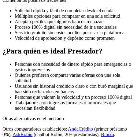
Comentarios positivos frecuentes
Solicitud rápida y fácil de completar desde el celular
Múltiples opciones para comparar en una sola solicitud
Aceptan perfiles que algunos bancos rechazan
Proceso 100% digital sin necesidad de ir a sucursales
Servicio gratuito sin costos ocultos por usar la plataforma
Velocidad de aprobación y depósito como prometen
¿Para quién es ideal Prestador?
Personas con necesidad de dinero rápido para emergencias o
gastos imprevistos
Quienes prefieren comparar varias ofertas con una sola
solicitud
Usuarios sin historial crediticio claro o con buró marginal que
han sido rechazados en bancos
Personas que valoran la velocidad y un proceso 100% digital
Trabajadores con ingresos formales o informales que
necesitan flexibilidad
Otras alternativas en el mercado
Otros comparadores establecidos:
AndaCrédito
(primer préstamo
0%),
AskRobin
(chatbot Robin, 20+ prestamistas),
Binixo
.