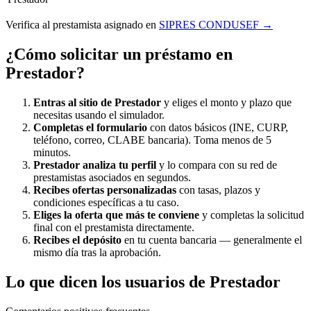
Verifica al prestamista asignado en
SIPRES CONDUSEF →
¿Cómo solicitar un préstamo en
Prestador?
Entras al sitio de Prestador
y eliges el monto y plazo que
necesitas usando el simulador.
Completas el formulario
con datos básicos (INE, CURP,
teléfono, correo, CLABE bancaria). Toma menos de 5
minutos.
Prestador analiza tu perfil
y lo compara con su red de
prestamistas asociados en segundos.
Recibes ofertas personalizadas
con tasas, plazos y
condiciones específicas a tu caso.
Eliges la oferta que más te conviene
y completas la solicitud
final con el prestamista directamente.
Recibes el depósito
en tu cuenta bancaria — generalmente el
mismo día tras la aprobación.
Lo que dicen los usuarios de Prestador