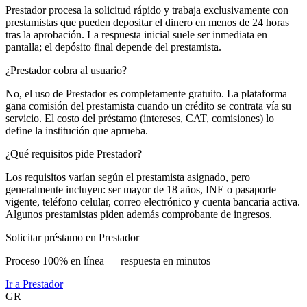
Prestador procesa la solicitud rápido y trabaja exclusivamente con
prestamistas que pueden depositar el dinero en menos de 24 horas
tras la aprobación. La respuesta inicial suele ser inmediata en
pantalla; el depósito final depende del prestamista.
¿Prestador cobra al usuario?
No, el uso de Prestador es completamente gratuito. La plataforma
gana comisión del prestamista cuando un crédito se contrata vía su
servicio. El costo del préstamo (intereses, CAT, comisiones) lo
define la institución que aprueba.
¿Qué requisitos pide Prestador?
Los requisitos varían según el prestamista asignado, pero
generalmente incluyen: ser mayor de 18 años, INE o pasaporte
vigente, teléfono celular, correo electrónico y cuenta bancaria activa.
Algunos prestamistas piden además comprobante de ingresos.
Solicitar préstamo en Prestador
Proceso 100% en línea — respuesta en minutos
Ir a
Prestador
GR