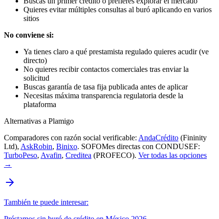
Buscas un primer crédito o prefieres explorar el mercado
Quieres evitar múltiples consultas al buró aplicando en varios
sitios
No conviene si:
Ya tienes claro a qué prestamista regulado quieres acudir (ve
directo)
No quieres recibir contactos comerciales tras enviar la
solicitud
Buscas garantía de tasa fija publicada antes de aplicar
Necesitas máxima transparencia regulatoria desde la
plataforma
Alternativas a Plamigo
Comparadores con razón social verificable:
AndaCrédito
(Fininity
Ltd),
AskRobin
,
Binixo
. SOFOMes directas con CONDUSEF:
TurboPeso
,
Avafin
,
Creditea
(PROFECO).
Ver todas las opciones
→
También te puede interesar:
Préstamos sin buró de crédito en México 2026