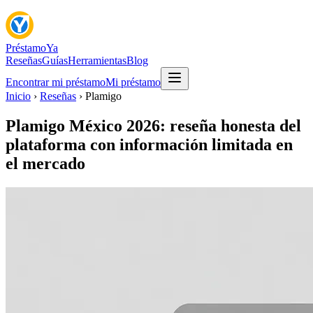
Préstamo
Ya
Reseñas
Guías
Herramientas
Blog
Encontrar mi préstamo
Mi préstamo
Inicio
›
Reseñas
› Plamigo
Plamigo México 2026: reseña honesta del
plataforma con información limitada en
el mercado