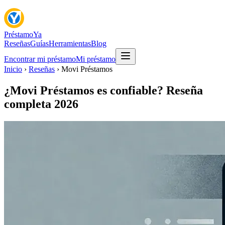
Préstamo
Ya
Reseñas
Guías
Herramientas
Blog
Encontrar mi préstamo
Mi préstamo
Inicio
›
Reseñas
› Movi Préstamos
¿Movi Préstamos es confiable? Reseña
completa 2026