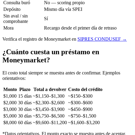
Consulta buró
No — scoring propio
Depósito
Mismo día vía SPEI
Sin aval / sin
Sí
comprobante
Mora
Recargo desde el primer día de retraso
Verifica el registro de Moneymarket en
SIPRES CONDUSEF →
¿Cuánto cuesta un préstamo en
Moneymarket?
El costo total siempre se muestra antes de confirmar. Ejemplos
orientativos:
Monto
Plazo
Total a devolver
Costo del crédito
$1,000
15 días
~$1,150–$1,300
~$150–$300
$2,000
30 días
~$2,300–$2,600
~$300–$600
$3,000
30 días
~$3,450–$3,900
~$450–$900
$5,000
30 días
~$5,750–$6,500
~$750–$1,500
$8,000
60 días
~$9,600–$11,200
~$1,600–$3,200
*Datos orientativos. El monto exacto se muestra antes de aceptar.