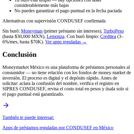
considerablemente más bajas
No puedes garantizar el pago puntual en la fecha pactada
Alternativas con supervisión CONDUSEF confirmada
Sin buró:
Moneyman
(primer préstamo sin intereses),
TurboPeso
(hasta $30,000 MXN),
Lemonza
.
Con buró limpio:
Creditea
(3–
6%/mes, hasta $70K).
Ver apps reguladas →
Conclusión
Moneymarket México es una plataforma de préstamos personales al
consumidor — no tiene relación con los fondos de money market de
inversión. El proceso es digital y el depósito rápido. Antes de
solicitar: aclara la confusión del nombre, verifica el registro en
SIPRES CONDUSEF, revisa el costo total en pesos y úsala solo si
el pago puntual está garantizado.
También te puede interesar:
Apps de préstamos reguladas por CONDUSEF en México