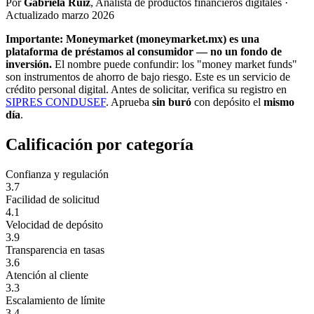
Por
Gabriela Ruiz
, Analista de productos financieros digitales ·
Actualizado marzo 2026
Importante: Moneymarket (moneymarket.mx) es una
plataforma de préstamos al consumidor — no un fondo de
inversión.
El nombre puede confundir: los "money market funds"
son instrumentos de ahorro de bajo riesgo. Este es un servicio de
crédito personal digital. Antes de solicitar, verifica su registro en
SIPRES CONDUSEF
.
Aprueba
sin buró
con depósito el
mismo
día
.
Calificación por categoría
Confianza y regulación
3.7
Facilidad de solicitud
4.1
Velocidad de depósito
3.9
Transparencia en tasas
3.6
Atención al cliente
3.3
Escalamiento de límite
3.4