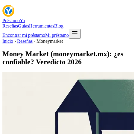
Préstamo
Ya
Reseñas
Guías
Herramientas
Blog
Encontrar mi préstamo
Mi préstamo
Inicio
›
Reseñas
› Moneymarket
Money Market (moneymarket.mx): ¿es
confiable? Veredicto 2026