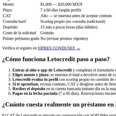
Monto
$1,000 — $20,000 MXN
Plazo
7 a 60 días (según perfil)
CAT
Alto — se muestra antes de aceptar contrato
Consulta buró
Scoring propio (no consulta tradicional)
Depósito
15 min a pocas horas (días hábiles)
Costo de la solicitud
Gratuito
Primer préstamo gratis
No (revisar promos vigentes)
Verifica el registro en
SIPRES CONDUSEF →
¿Cómo funciona Letocredit paso a paso?
Entras al sitio o app de Letocredit
y completas el formulario 
Eliges monto y plazo
: se muestra el total a devolver antes de c
Letocredit evalúa tu perfil
con scoring propio en cuestión de 
Si te aprueban
, revisas contrato, CAT y desglose antes de firm
Recibes el depósito
en tu cuenta bancaria (mismo día en la may
Pagas en la fecha pactada
(7 a 60 días). Renovaciones encarec
¿Cuánto cuesta realmente un préstamo en 
El CAT de Letocredit es elevado en comparación con SOFOMes estableci