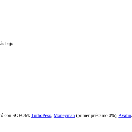
ás bajo
uró con SOFOM:
TurboPeso
,
Moneyman
(primer préstamo 0%),
Avafin