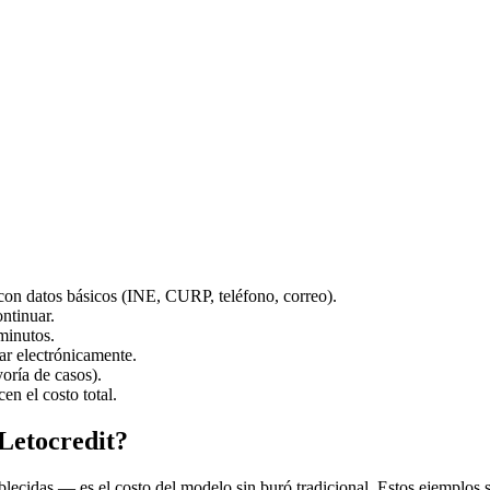
con datos básicos (INE, CURP, teléfono, correo).
ontinuar.
minutos.
ar electrónicamente.
oría de casos).
en el costo total.
Letocredit?
das — es el costo del modelo sin buró tradicional. Estos ejemplos son