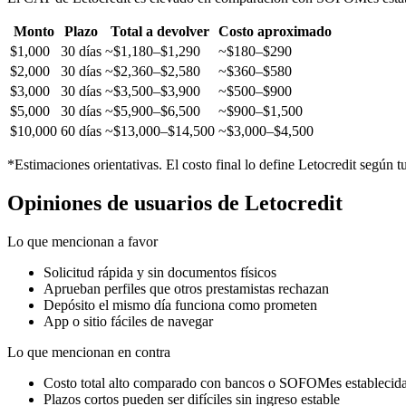
Monto
Plazo
Total a devolver
Costo aproximado
$1,000
30 días
~$1,180–$1,290
~$180–$290
$2,000
30 días
~$2,360–$2,580
~$360–$580
$3,000
30 días
~$3,500–$3,900
~$500–$900
$5,000
30 días
~$5,900–$6,500
~$900–$1,500
$10,000
60 días
~$13,000–$14,500
~$3,000–$4,500
*Estimaciones orientativas. El costo final lo define Letocredit según tu
Opiniones de usuarios de Letocredit
Lo que mencionan a favor
Solicitud rápida y sin documentos físicos
Aprueban perfiles que otros prestamistas rechazan
Depósito el mismo día funciona como prometen
App o sitio fáciles de navegar
Lo que mencionan en contra
Costo total alto comparado con bancos o SOFOMes establecid
Plazos cortos pueden ser difíciles sin ingreso estable