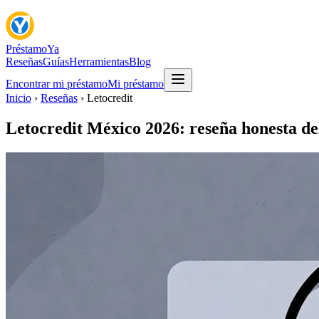
Préstamo
Ya
Reseñas
Guías
Herramientas
Blog
Encontrar mi préstamo
Mi préstamo
Inicio
›
Reseñas
› Letocredit
Letocredit México 2026: reseña honesta de