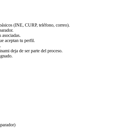
básicos (INE, CURP, teléfono, correo).
parador.
s asociadas.
ue aceptan tu perfil.
.
ami deja de ser parte del proceso.
ignado.
mparador)