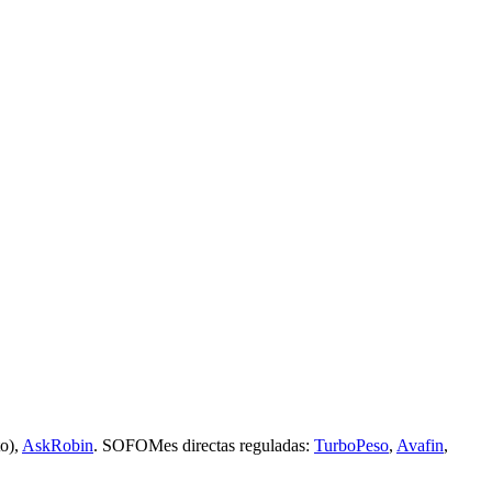
o),
AskRobin
. SOFOMes directas reguladas:
TurboPeso
,
Avafin
,