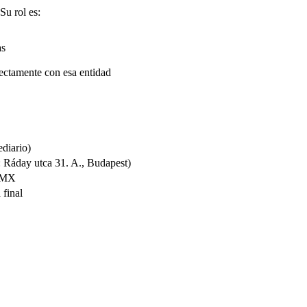
u rol es:
as
rectamente con esa entidad
diario)
: Ráday utca 31. A., Budapest)
l MX
 final