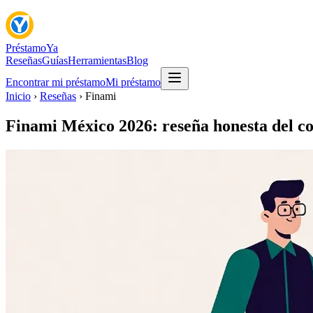
Préstamo
Ya
Reseñas
Guías
Herramientas
Blog
Encontrar mi préstamo
Mi préstamo
Inicio
›
Reseñas
› Finami
Finami México 2026: reseña honesta del c