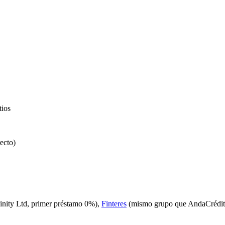
tios
recto)
inity Ltd, primer préstamo 0%),
Finteres
(mismo grupo que AndaCrédit