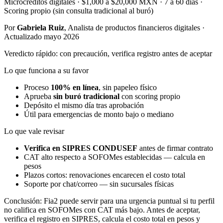
Microcréditos digitales · $1,000 a $20,000 MXN · 7 a 60 días ·
Scoring propio (sin consulta tradicional al buró)
Por
Gabriela Ruiz
, Analista de productos financieros digitales ·
Actualizado mayo 2026
Veredicto rápido: con precaución, verifica registro antes de aceptar
Lo que funciona a su favor
Proceso
100% en línea
, sin papeleo físico
Aprueba
sin buró tradicional
con scoring propio
Depósito el mismo día tras aprobación
Útil para emergencias de monto bajo o mediano
Lo que vale revisar
Verifica en SIPRES CONDUSEF
antes de firmar contrato
CAT alto respecto a SOFOMes establecidas — calcula en
pesos
Plazos cortos: renovaciones encarecen el costo total
Soporte por chat/correo — sin sucursales físicas
Conclusión: Fia2 puede servir para una urgencia puntual si tu perfil
no califica en SOFOMes con CAT más bajo. Antes de aceptar,
verifica el registro en SIPRES, calcula el costo total en pesos y