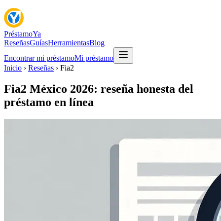
Préstamo
Ya
Reseñas
Guías
Herramientas
Blog
Encontrar mi préstamo
Mi préstamo
Inicio
›
Reseñas
› Fia2
Fia2 México 2026: reseña honesta del
préstamo en línea