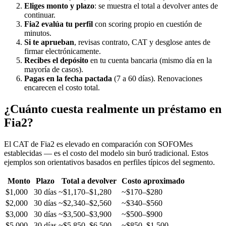
Eliges monto y plazo
: se muestra el total a devolver antes de
continuar.
Fia2 evalúa tu perfil
con scoring propio en cuestión de
minutos.
Si te aprueban
, revisas contrato, CAT y desglose antes de
firmar electrónicamente.
Recibes el depósito
en tu cuenta bancaria (mismo día en la
mayoría de casos).
Pagas en la fecha pactada
(7 a 60 días). Renovaciones
encarecen el costo total.
¿Cuánto cuesta realmente un préstamo en
Fia2?
El CAT de Fia2 es elevado en comparación con SOFOMes
establecidas — es el costo del modelo sin buró tradicional. Estos
ejemplos son orientativos basados en perfiles típicos del segmento.
Monto
Plazo
Total a devolver
Costo aproximado
$1,000
30 días
~$1,170–$1,280
~$170–$280
$2,000
30 días
~$2,340–$2,560
~$340–$560
$3,000
30 días
~$3,500–$3,900
~$500–$900
$5,000
30 días
~$5,850–$6,500
~$850–$1,500