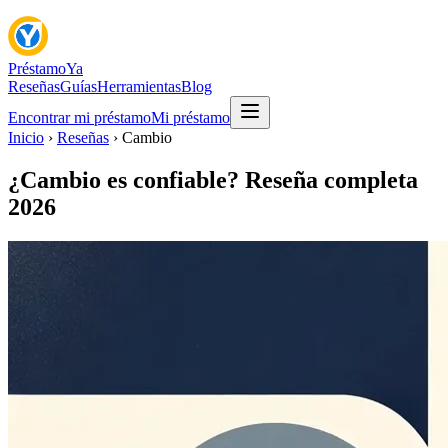
Préstamo
Ya
Reseñas
Guías
Herramientas
Blog
Encontrar mi préstamo
Mi préstamo
Inicio
›
Reseñas
› Cambio
¿Cambio es confiable? Reseña completa
2026