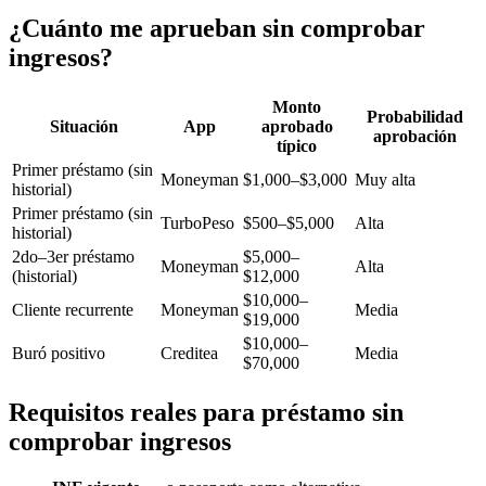
¿Cuánto me aprueban sin comprobar
ingresos?
Monto
Probabilidad
Situación
App
aprobado
aprobación
típico
Primer préstamo (sin
Moneyman
$1,000–$3,000
Muy alta
historial)
Primer préstamo (sin
TurboPeso
$500–$5,000
Alta
historial)
2do–3er préstamo
$5,000–
Moneyman
Alta
(historial)
$12,000
$10,000–
Cliente recurrente
Moneyman
Media
$19,000
$10,000–
Buró positivo
Creditea
Media
$70,000
Requisitos reales para préstamo sin
comprobar ingresos