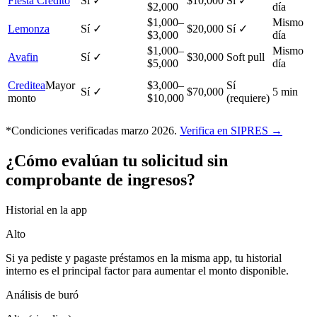
Fiesta Crédito
Sí ✓
$10,000
Sí ✓
$2,000
día
$1,000–
Mismo
Lemonza
Sí ✓
$20,000
Sí ✓
$3,000
día
$1,000–
Mismo
Avafin
Sí ✓
$30,000
Soft pull
$5,000
día
Creditea
Mayor
$3,000–
Sí
Sí ✓
$70,000
5 min
monto
$10,000
(requiere)
*Condiciones verificadas marzo 2026.
Verifica en SIPRES →
¿Cómo evalúan tu solicitud sin
comprobante de ingresos?
Historial en la app
Alto
Si ya pediste y pagaste préstamos en la misma app, tu historial
interno es el principal factor para aumentar el monto disponible.
Análisis de buró