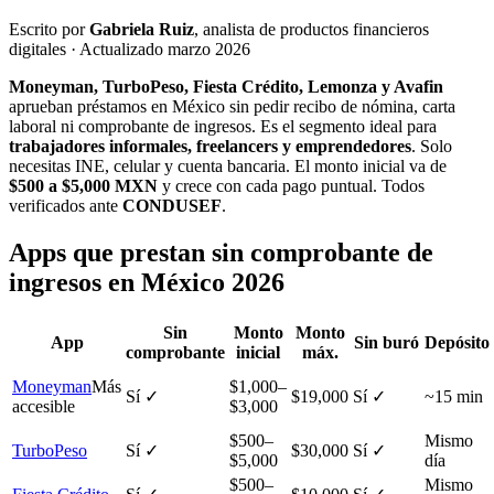
Escrito por
Gabriela Ruiz
, analista de productos financieros
digitales · Actualizado marzo 2026
Moneyman, TurboPeso, Fiesta Crédito, Lemonza y Avafin
aprueban préstamos en México sin pedir recibo de nómina, carta
laboral ni comprobante de ingresos. Es el segmento ideal para
trabajadores informales, freelancers y emprendedores
. Solo
necesitas INE, celular y cuenta bancaria. El monto inicial va de
$500 a $5,000 MXN
y crece con cada pago puntual. Todos
verificados ante
CONDUSEF
.
Apps que prestan sin comprobante de
ingresos en México 2026
Sin
Monto
Monto
App
Sin buró
Depósito
comprobante
inicial
máx.
Moneyman
Más
$1,000–
Sí ✓
$19,000
Sí ✓
~15 min
accesible
$3,000
$500–
Mismo
TurboPeso
Sí ✓
$30,000
Sí ✓
$5,000
día
$500–
Mismo