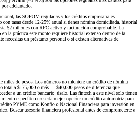
%) y Avafin (~144%) son las opciones reguladas más baratas para
 por adelantado.
dicional, las SOFOM reguladas y los créditos empresariales
con tasas desde 12-25% anual si tienes nómina domiciliada, historial
asta $2 millones con RFC activo y facturación comprobable. La
n la práctica este monto requiere historial extenso dentro de la
e necesitas un préstamo personal o si existen alternativas de
s de miles de pesos. Los números no mienten: un crédito de nómina
o total a $175,000 o más — $40,000 pesos de diferencia que
eder a un crédito bancario, úsalo. Las fintech a este nivel solo tienen
iamiento específico no sería mejor opción: un crédito automotriz para
un crédito PYME como Konfío o Nacional Financiera para inversión en
ico. Buscar asesoría financiera profesional antes de comprometerte a