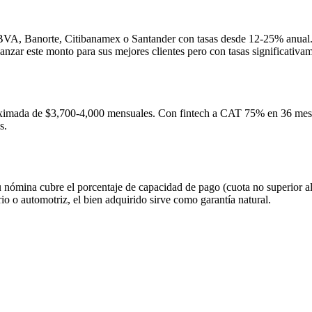
VA, Banorte, Citibanamex o Santander con tasas desde 12-25% anual. P
ar este monto para sus mejores clientes pero con tasas significativame
imada de $3,700-4,000 mensuales. Con fintech a CAT 75% en 36 meses
s.
tu nómina cubre el porcentaje de capacidad de pago (cuota no superior
rio o automotriz, el bien adquirido sirve como garantía natural.