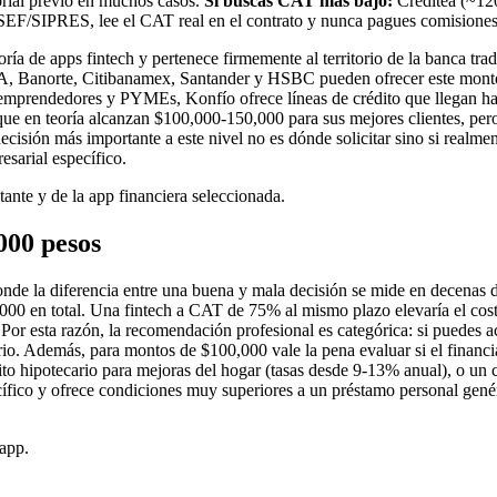
rial previo en muchos casos.
Si buscas CAT más bajo:
Creditea (~120
EF/SIPRES, lee el CAT real en el contrato y nunca pagues comisiones
ía de apps fintech y pertenece firmemente al territorio de la banca tra
A, Banorte, Citibanamex, Santander y HSBC pueden ofrecer este monto 
a emprendedores y PYMEs, Konfío ofrece líneas de crédito que llegan h
 en teoría alcanzan $100,000-150,000 para sus mejores clientes, pero e
sión más importante a este nivel no es dónde solicitar sino si realment
esarial específico.
tante y de la app financiera seleccionada.
000
pesos
 donde la diferencia entre una buena y mala decisión se mide en decena
0 en total. Una fintech a CAT de 75% al mismo plazo elevaría el cost
Por esta razón, la recomendación profesional es categórica: si puedes acc
ncario. Además, para montos de $100,000 vale la pena evaluar si el financ
édito hipotecario para mejoras del hogar (tasas desde 9-13% anual), o 
cífico y ofrece condiciones muy superiores a un préstamo personal genér
 app.