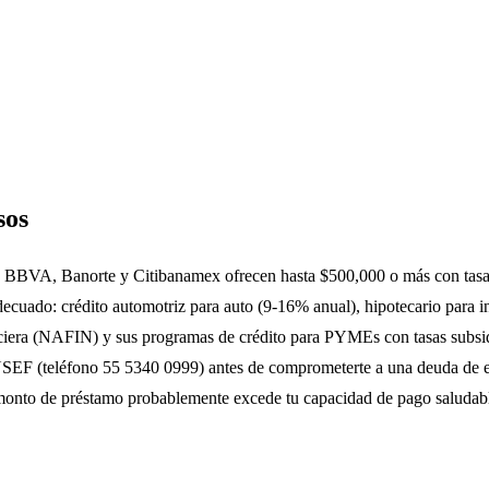
sos
s: BBVA, Banorte y Citibanamex ofrecen hasta $500,000 o más con tasa
 adecuado: crédito automotriz para auto (9-16% anual), hipotecario pa
ciera (NAFIN) y sus programas de crédito para PYMEs con tasas subsid
SEF (teléfono 55 5340 0999) antes de comprometerte a una deuda de es
 monto de préstamo probablemente excede tu capacidad de pago saludab