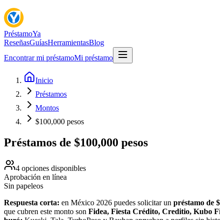
Préstamo
Ya
Reseñas
Guías
Herramientas
Blog
Encontrar mi préstamo
Mi préstamo
Inicio
Préstamos
Montos
$100,000 pesos
Préstamos de $100,000 pesos
4
opciones disponibles
Aprobación en línea
Sin papeleos
Respuesta corta:
en México 2026 puedes solicitar un
préstamo de $
que cubren este monto son
Fidea, Fiesta Crédito, Creditio, Kubo F