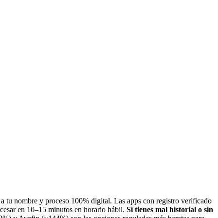
a a tu nombre y proceso 100% digital.
Las apps con registro verificado
esar en 10–15 minutos en horario hábil.
Si tienes mal historial o sin