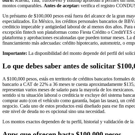
buró:
Kueski, Tala, TurboPeso y Baubap aprueban a perfiles sin histo
montos comparables.
Antes de aceptar:
verifica el registro CONDUS
Un préstamo de $100,000 pesos está fuera del alcance de la gran mayor
especializados. En México, los créditos personales bancarios de BBV
crediticio impecable y antigüedad laboral de al menos dos años. Par
excepción fintech son plataformas como Fiesta Crédito o CreditYES que
plataforma y aprobaciones escalonadas que pueden tomar meses. La deci
financiamiento más adecuadas: crédito hipotecario, automotriz, o empr
Importante:
La disponibilidad del monto depende del perfil del solici
Lo que debes saber antes de solicitar $
100,
A $100,000 pesos, estás en territorio de créditos bancarios formales
bancario a CAT de 22% a 36 meses te cuesta aproximadamente $135,00
representan varios meses de salario para la mayoría de los mexicanos. 
sentido si tu situación laboral o crediticia te excluye del sistema ba
comprar auto (con el vehículo como garantía, bajan las tasas), un cr
negocio. Cada uno de estos productos está diseñado para ese fin espe
este nivel de deuda no es opcional sino una necesidad.
Los montos exactos dependen de tu perfil, historial y validación de la
Apps que ofrecen hasta $
100,000
pesos