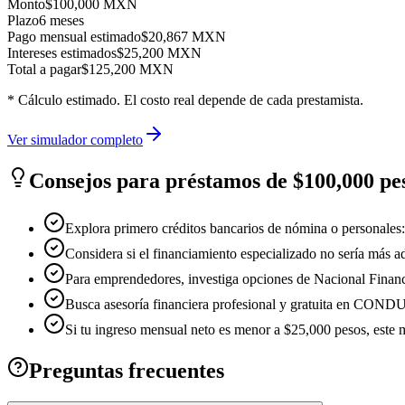
Monto
$
100,000
MXN
Plazo
6
meses
Pago mensual estimado
$
20,867
MXN
Intereses estimados
$
25,200
MXN
Total a pagar
$
125,200
MXN
* Cálculo estimado. El costo real depende de cada prestamista.
Ver simulador completo
Consejos para préstamos de $
100,000
pe
Explora primero créditos bancarios de nómina o personale
Considera si el financiamiento especializado no sería más
Para emprendedores, investiga opciones de Nacional Finan
Busca asesoría financiera profesional y gratuita en CONDU
Si tu ingreso mensual neto es menor a $25,000 pesos, este
Preguntas frecuentes