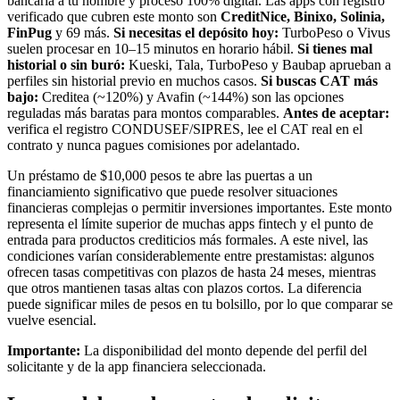
bancaria a tu nombre y proceso 100% digital.
Las apps con registro
verificado que cubren este monto son
CreditNice, Binixo, Solinia,
FinPug
y 69 más
.
Si necesitas el depósito hoy:
TurboPeso o Vivus
suelen procesar en 10–15 minutos en horario hábil.
Si tienes mal
historial o sin buró:
Kueski, Tala, TurboPeso y Baubap aprueban a
perfiles sin historial previo en muchos casos.
Si buscas CAT más
bajo:
Creditea (~120%) y Avafin (~144%) son las opciones
reguladas más baratas para montos comparables.
Antes de aceptar:
verifica el registro CONDUSEF/SIPRES, lee el CAT real en el
contrato y nunca pagues comisiones por adelantado.
Un préstamo de $10,000 pesos te abre las puertas a un
financiamiento significativo que puede resolver situaciones
financieras complejas o permitir inversiones importantes. Este monto
representa el límite superior de muchas apps fintech y el punto de
entrada para productos crediticios más formales. A este nivel, las
condiciones varían considerablemente entre prestamistas: algunos
ofrecen tasas competitivas con plazos de hasta 24 meses, mientras
que otros mantienen tasas altas con plazos cortos. La diferencia
puede significar miles de pesos en tu bolsillo, por lo que comparar se
vuelve esencial.
Importante:
La disponibilidad del monto depende del perfil del
solicitante y de la app financiera seleccionada.