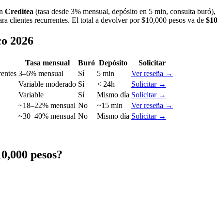
on
Creditea
(tasa desde 3% mensual, depósito en 5 min, consulta buró)
 clientes recurrentes. El total a devolver por $10,000 pesos va de
$10
co 2026
Tasa mensual
Buró
Depósito
Solicitar
rentes
3–6% mensual
Sí
5 min
Ver reseña →
Variable moderado
Sí
< 24h
Solicitar →
Variable
Sí
Mismo día
Solicitar →
~18–22% mensual
No
~15 min
Ver reseña →
~30–40% mensual
No
Mismo día
Solicitar →
10,000 pesos?