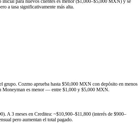
o inicial para nuevos clientes es menor ($1,000–$5,000 MXN) y se
o a tasa significativamente más alta.
a del grupo. Cozmo aprueba hasta $50,000 MXN con depósito en menos
ial en Moneyman es menor — entre $1,000 y $5,000 MXN.
0). A 3 meses en Creditea: ~$10,900–$11,800 (interés de $900–
nsual pero aumentan el total pagado.