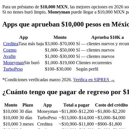
Para un préstamo de
$10,000 MXN
, las mejores opciones en 2026 s
Si no tienes buró limpio,
Moneyman
puede llegar a $10,000 MXN para
Apps que aprueban $10,000 pesos en Méxi
App
Monto
Aprueba $10K a
Creditea
Tasa más baja
$3,000–$70,000
Sí — clientes nuevos y recur
Cozmo
$1,000–$50,000
Sí — clientes nuevos
Avafin
$1,000–$30,000
Sí — clientes nuevos
Moneyman
Sin buró
$1,000–$19,000
Clientes recurrentes
TurboPeso
$100–$30,000
Según perfil
*Condiciones verificadas marzo 2026.
Verifica en SIPRES →
¿Cuánto tengo que pagar de regreso por $
Monto
Plazo
App
Total a pagar
Costo del crédito
$10,000
30 días
Moneyman
~$11,800–$12,200
~$1,800–$2,200
$10,000
30 días
TurboPeso
~$13,000–$14,000
~$3,000–$4,000
$10,000
3 meses
Creditea
~$10,900–$11,800
~$900–$1,800