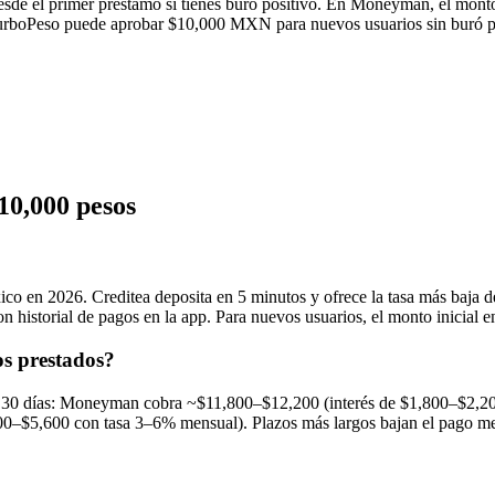
de el primer préstamo si tienes buró positivo. En Moneyman, el mont
urboPeso puede aprobar $10,000 MXN para nuevos usuarios sin buró per
10,000 pesos
o en 2026. Creditea deposita en 5 minutos y ofrece la tasa más baj
n historial de pagos en la app. Para nuevos usuarios, el monto inic
os prestados?
A 30 días: Moneyman cobra ~$11,800–$12,200 (interés de $1,800–$2,20
00–$5,600 con tasa 3–6% mensual). Plazos más largos bajan el pago me