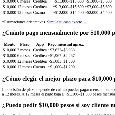
$10,000
6 meses
Creditea
~$11,800–$13,600
~$1,800–$3,600
$10,000
12 meses
Creditea
~$13,000–$15,600
~$3,000–$5,600
$10,000
12 meses
Cozmo
~$12,000–$14,400
~$2,000–$4,400
*Estimaciones orientativas.
Simula tu caso exacto →
¿Cuánto pago mensualmente por $10,000 p
Monto
Plazo
App
Pago mensual aprox.
$10,000
3 meses
Creditea
~$3,633–$3,933
$10,000
6 meses
Creditea
~$1,967–$2,267
$10,000
12 meses
Creditea
~$1,083–$1,300
$10,000
12 meses
Cozmo
~$1,000–$1,200
¿Cómo elegir el mejor plazo para $10,000 
La decisión de plazo depende de cuánto puedes pagar mensualmente si
a 12 meses. A 12 meses el pago baja a ~$1,100–$1,300 pesos mensuales 
¿Puedo pedir $10,000 pesos si soy cliente 