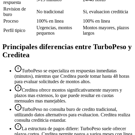
respuesta
Revision de
No tradicional
Si, evaluacion crediticia
buro
Proceso
100% en linea
100% en linea
Urgencias, montos
Montos mayores, plazos
Perfil tipico
pequenos
largos
Principales diferencias entre
TurboPeso
y
Creditea
TurboPeso se especializa en respuestas inmediatas
(minutos), mientras que Creditea puede tomar hasta 48 horas
para evaluar solicitudes de montos altos.
Creditea ofrece montos significativamente mayores y
plazos mas extensos, lo que puede resultar en cuotas
mensuales mas manejables.
TurboPeso no consulta buro de credito tradicional,
utilizando datos alternativos para evaluacion. Creditea realiza
consulta crediticia estandar.
La estructura de pagos difiere: TurboPeso suele ofrecer
plazos cortos, Creditea permite pagos a varios meses con linea