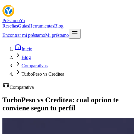
Préstamo
Ya
Reseñas
Guías
Herramientas
Blog
Encontrar mi préstamo
Mi préstamo
Inicio
Blog
Comparativas
TurboPeso vs Creditea
Comparativa
TurboPeso vs Creditea: cual opcion te
conviene segun tu perfil