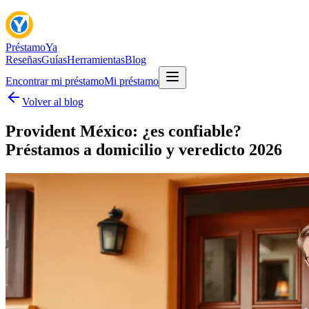
Préstamo
Ya
Reseñas
Guías
Herramientas
Blog
Encontrar mi préstamo
Mi préstamo
Volver al blog
Provident México: ¿es confiable?
Préstamos a domicilio y veredicto 2026