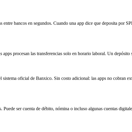
 entre bancos en segundos. Cuando una app dice que deposita por SPEI, s
 apps procesan las transferencias solo en horario laboral. Un depósito s
 sistema oficial de Banxico. Sin costo adicional: las apps no cobran ex
 Puede ser cuenta de débito, nómina o incluso algunas cuentas digitale