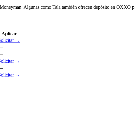
n, Moneyman. Algunas como Tala también ofrecen depósito en OXXO par
Aplicar
Solicitar →
—
—
Solicitar →
—
Solicitar →