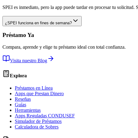
SPEI es inmediato, pero la app puede tardar en procesar tu solicitud. S
¿SPEI funciona en fines de semana?
Préstamo Ya
Compara, aprende y elige tu préstamo ideal con total confianza.
Visita nuestro Blog
Explora
Préstamos en Línea
Apps que Prestan Dinero
Reseñas
Guías
Herramientas
Apps Reguladas CONDUSEF
Simulador de Préstamos
Calculadora de Sobres