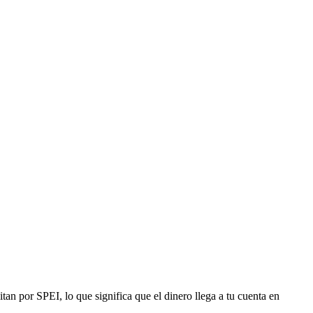
an por SPEI, lo que significa que el dinero llega a tu cuenta en