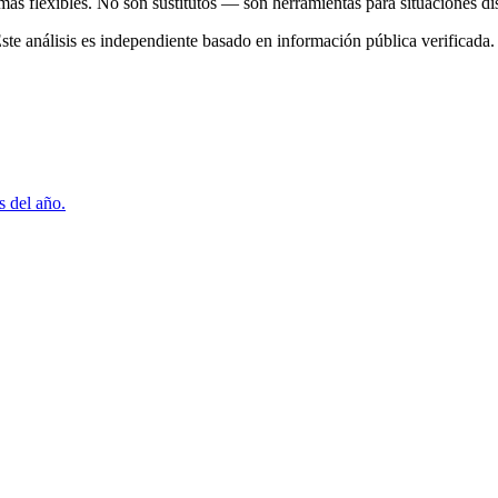
 más flexibles. No son sustitutos — son herramientas para situaciones dis
te análisis es independiente basado en información pública verificada.
s del año.