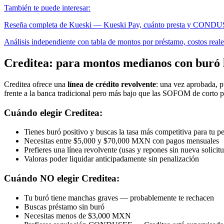
También te puede interesar:
Reseña completa de Kueski — Kueski Pay, cuánto presta y COND
Análisis independiente con tabla de montos por préstamo, costos real
Creditea: para montos medianos con buró 
Creditea ofrece una
línea de crédito revolvente
: una vez aprobada, p
frente a la banca tradicional pero más bajo que las SOFOM de corto p
Cuándo elegir Creditea:
Tienes buró positivo y buscas la tasa más competitiva para tu pe
Necesitas entre $5,000 y $70,000 MXN con pagos mensuales
Prefieres una línea revolvente (usas y repones sin nueva solicit
Valoras poder liquidar anticipadamente sin penalización
Cuándo NO elegir Creditea:
Tu buró tiene manchas graves — probablemente te rechacen
Buscas préstamo sin buró
Necesitas menos de $3,000 MXN