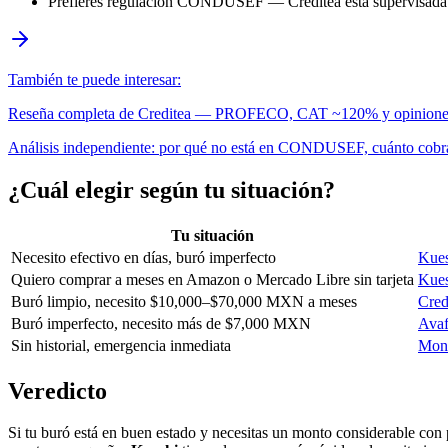
Prefieres regulación CONDUSEF — Creditea está supervis
También te puede interesar:
Reseña completa de Creditea — PROFECO, CAT ~120% y opiniones
Análisis independiente: por qué no está en CONDUSEF, cuánto cobra
¿Cuál elegir según tu situación?
Tu situación
Necesito efectivo en días, buró imperfecto
Kues
Quiero comprar a meses en Amazon o Mercado Libre sin tarjeta
Kues
Buró limpio, necesito $10,000–$70,000 MXN a meses
Cred
Buró imperfecto, necesito más de $7,000 MXN
Avaf
Sin historial, emergencia inmediata
Mon
Veredicto
Si tu buró está en buen estado y necesitas un monto considerable co