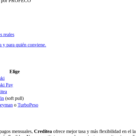
ada por PROFECO
 reales
 y para quién conviene.
Elige
ki
ki Pay
itea
in
(soft pull)
eyman
o
TurboPeso
n pagos mensuales,
Creditea
ofrece mejor tasa y más flexibilidad en el lar