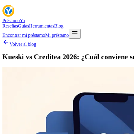
Préstamo
Ya
Reseñas
Guías
Herramientas
Blog
Encontrar mi préstamo
Mi préstamo
Volver al blog
Kueski vs Creditea 2026: ¿Cuál conviene se