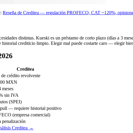
:
Reseña de Creditea — regulación PROFECO, CAT ~120%, opinion
esidades distintas. Kueski es un préstamo de corto plazo (días a 3 mese
 historial crediticio limpio. Elegir mal puede costarte caro — elegir bi
2026
Creditea
 de crédito revolvente
000 MXN
4 meses
% sin IVA
utos (SPEI)
pull — requiere historial positivo
ECO (empresa comercial)
in penalización
nálisis Creditea →