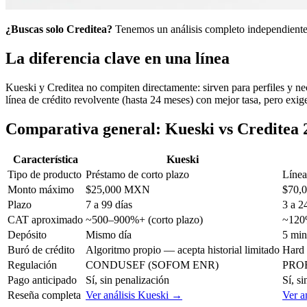
¿Buscas solo Creditea?
Tenemos un análisis completo independiente
La diferencia clave en una línea
Kueski y Creditea no compiten directamente: sirven para perfiles y nec
línea de crédito revolvente (hasta 24 meses) con mejor tasa, pero exige
Comparativa general: Kueski vs Creditea 
Característica
Kueski
Tipo de producto
Préstamo de corto plazo
Línea
Monto máximo
$25,000 MXN
$70,
Plazo
7 a 99 días
3 a 2
CAT aproximado
~500–900%+ (corto plazo)
~120
Depósito
Mismo día
5 min
Buró de crédito
Algoritmo propio — acepta historial limitado
Hard 
Regulación
CONDUSEF (SOFOM ENR)
PROF
Pago anticipado
Sí, sin penalización
Sí, s
Reseña completa
Ver análisis Kueski →
Ver a