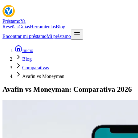
Préstamo
Ya
Reseñas
Guías
Herramientas
Blog
Encontrar mi préstamo
Mi préstamo
Inicio
Blog
Comparativas
Avafin vs Moneyman
Avafin vs Moneyman: Comparativa 2026