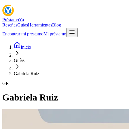
Préstamo
Ya
Reseñas
Guías
Herramientas
Blog
Encontrar mi préstamo
Mi préstamo
Inicio
Guías
Gabriela Ruiz
GR
Gabriela Ruiz