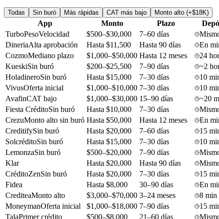
Todas
Sin buró
Más rápidas
CAT más bajo
Monto alto (+$18K)
App
Monto
Plazo
Depó
TurboPeso
Velocidad
$500–$30,000
7–60 días
Mismo
Dineria
Alta aprobación
Hasta $11,500
Hasta 90 días
En mi
Cozmo
Mediano plazo
$1,000–$50,000
Hasta 12 meses
24 ho
Kueski
Sin buró
$200–$25,500
7–90 días
~2 ho
Holadinero
Sin buró
Hasta $15,000
7–30 días
10 mi
Vivus
Oferta inicial
$1,000–$10,000
7–30 días
10 mi
Avafin
CAT bajo
$1,000–$30,000
15–90 días
~20 m
Fiesta Crédito
Sin buró
Hasta $10,000
7–30 días
Mismo
Crezu
Monto alto sin buró
Hasta $50,000
Hasta 12 meses
En mi
Creditify
Sin buró
Hasta $20,000
7–60 días
15 mi
Solcrédito
Sin buró
Hasta $15,000
7–30 días
10 mi
Lemonza
Sin buró
$500–$20,000
7–90 días
Mismo
Klar
Hasta $20,000
Hasta 90 días
Mismo
CréditoZen
Sin buró
Hasta $20,000
7–30 días
15 mi
Fidea
Hasta $8,000
30–90 días
En mi
Creditea
Monto alto
$3,000–$70,000
3–24 meses
8 min
Moneyman
Oferta inicial
$1,000–$18,000
7–90 días
15 mi
Tala
Primer crédito
$500–$8,000
21–60 días
Mismo