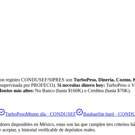
26 con registro CONDUSEF/SIPRES son
TurboPeso, Dineria, Cozmo, Ku
ma supervisada por PROFECO).
Si necesitas dinero hoy:
TurboPeso o Vi
ontos más altos:
Nu Banco (hasta $160K) o Creditea (hasta $70K).
TurboPeso
Mismo día · CONDUSEF
Baubap
Sin buró · COND
res disponibles en México, estas son las que cumplen tres criterios b
 aceptar, y historial verificable de depósitos reales.