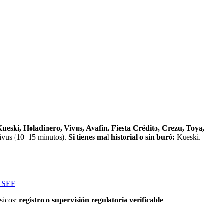
eski, Holadinero, Vivus, Avafin, Fiesta Crédito, Crezu, Toya,
vus (10–15 minutos).
Si tienes mal historial o sin buró:
Kueski,
USEF
ásicos:
registro o supervisión regulatoria verificable