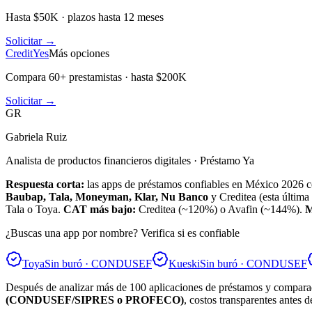
Hasta $50K · plazos hasta 12 meses
Solicitar →
CreditYes
Más opciones
Compara 60+ prestamistas · hasta $200K
Solicitar →
GR
Gabriela Ruiz
Analista de productos financieros digitales · Préstamo Ya
Respuesta corta:
las apps de préstamos confiables en México 20
Baubap, Tala, Moneyman, Klar, Nu Banco
y Creditea (esta últi
Tala o Toya.
CAT más bajo:
Creditea (~120%) o Avafin (~144%).
M
¿Buscas una app por nombre? Verifica si es confiable
Toya
Sin buró · CONDUSEF
Kueski
Sin buró · CONDUSEF
Después de analizar más de 100 aplicaciones de préstamos y comparado
(CONDUSEF/SIPRES o PROFECO)
, costos transparentes antes de