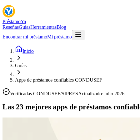
Préstamo
Ya
Reseñas
Guías
Herramientas
Blog
Encontrar mi préstamo
Mi préstamo
Inicio
Guías
Apps de préstamos confiables CONDUSEF
Verificadas CONDUSEF/SIPRES
Actualizado:
julio 2026
Las
23
mejores apps de préstamos confiabl