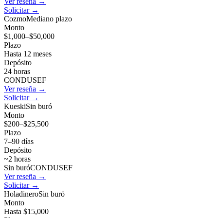
Ver reseña →
Solicitar →
Cozmo
Mediano plazo
Monto
$1,000–$50,000
Plazo
Hasta 12 meses
Depósito
24 horas
CONDUSEF
Ver reseña →
Solicitar →
Kueski
Sin buró
Monto
$200–$25,500
Plazo
7–90 días
Depósito
~2 horas
Sin buró
CONDUSEF
Ver reseña →
Solicitar →
Holadinero
Sin buró
Monto
Hasta $15,000