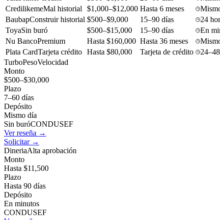
Credilikeme
Mal historial
$1,000–$12,000
Hasta 6 meses
Mismo
Baubap
Construir historial
$500–$9,000
15–90 días
24 ho
Toya
Sin buró
$500–$15,000
15–90 días
En mi
Nu Banco
Premium
Hasta $160,000
Hasta 36 meses
Mismo
Plata Card
Tarjeta crédito
Hasta $80,000
Tarjeta de crédito
24–48
TurboPeso
Velocidad
Monto
$500–$30,000
Plazo
7–60 días
Depósito
Mismo día
Sin buró
CONDUSEF
Ver reseña →
Solicitar →
Dineria
Alta aprobación
Monto
Hasta $11,500
Plazo
Hasta 90 días
Depósito
En minutos
CONDUSEF